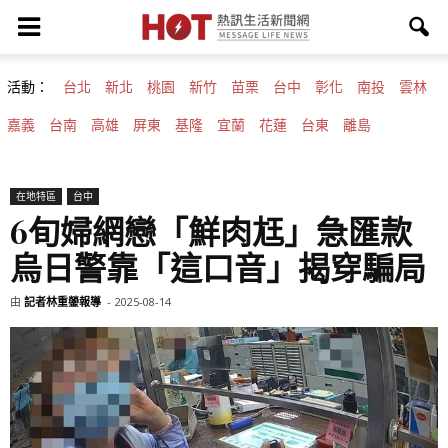
活動：
台北
新北
桃園
新竹
苗栗
台中
彰化
南投
雲林
嘉義
台南
高雄
屏東
基隆
宜蘭
花蓮
台東
離島
在地特區
台中
6旬婦網戀「鮮肉尪」急匯款
烏日警靠「這口音」揭穿騙局
由
記者林重鎣報導
-
2025-08-14