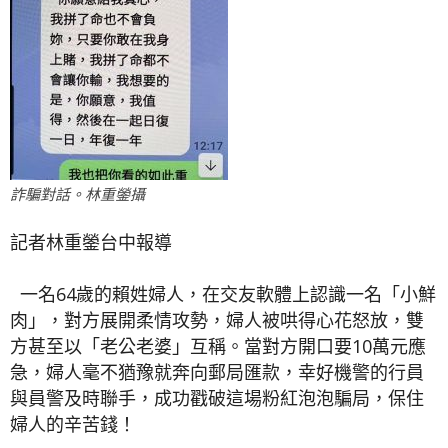
詐騙對話。林重鎣攝
記者林重鎣台中報導
一名64歲的賴姓婦人，在交友軟體上認識一名「小鮮
肉」，對方展開柔情攻勢，婦人被哄得心花怒放，雙
方甚至以「老公老婆」互稱。當對方開口要10萬元應
急，婦人毫不猶豫就奔向郵局匯款，幸好機警的行員
與員警及時聯手，成功戳破這場粉紅泡泡騙局，保住
婦人的辛苦錢！