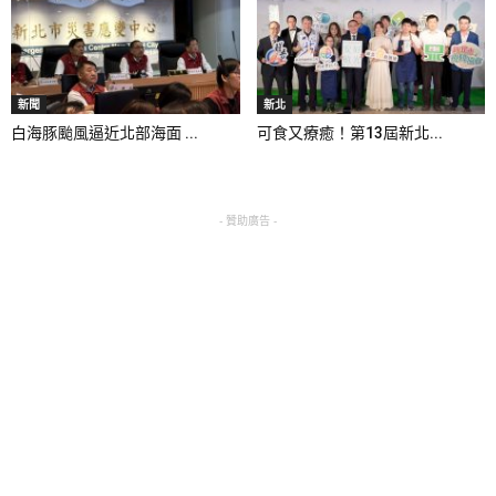
新聞
新北
白海豚颱風逼近北部海面 ...
可食又療癒！第13屆新北...
- 贊助廣告 -