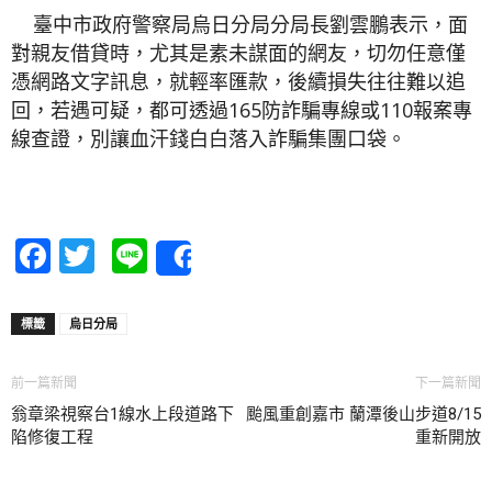
臺中市政府警察局烏日分局分局長劉雲鵬表示，面
對親友借貸時，尤其是素未謀面的網友，切勿任意僅
憑網路文字訊息，就輕率匯款，後續損失往往難以追
回，若遇可疑，都可透過165防詐騙專線或110報案專
線查證，別讓血汗錢白白落入詐騙集團口袋。
Facebook
Twitter
Line
Share
標籤
烏日分局
前一篇新聞
下一篇新聞
翁章梁視察台1線水上段道路下
颱風重創嘉市 蘭潭後山步道8/15
陷修復工程
重新開放