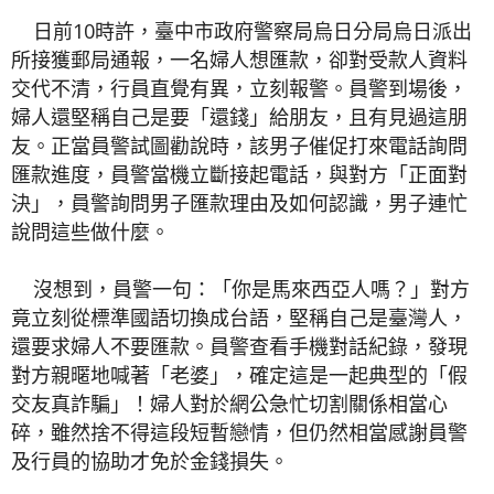
日前10時許，臺中市政府警察局烏日分局烏日派出
所接獲郵局通報，一名婦人想匯款，卻對受款人資料
交代不清，行員直覺有異，立刻報警。員警到場後，
婦人還堅稱自己是要「還錢」給朋友，且有見過這朋
友。正當員警試圖勸說時，該男子催促打來電話詢問
匯款進度，員警當機立斷接起電話，與對方「正面對
決」，員警詢問男子匯款理由及如何認識，男子連忙
說問這些做什麼。
沒想到，員警一句：「你是馬來西亞人嗎？」對方
竟立刻從標準國語切換成台語，堅稱自己是臺灣人，
還要求婦人不要匯款。員警查看手機對話紀錄，發現
對方親暱地喊著「老婆」，確定這是一起典型的「假
交友真詐騙」！婦人對於網公急忙切割關係相當心
碎，雖然捨不得這段短暫戀情，但仍然相當感謝員警
及行員的協助才免於金錢損失。