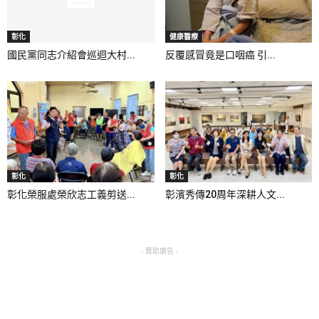
彰化
健康醫療
國民黨同志介紹會巡迴大村...
反覆感冒竟是口咽癌 引...
彰化
彰化
彰化榮服處榮欣志工義剪送...
彰濱秀傳20周年深耕人文...
- 贊助廣告 -