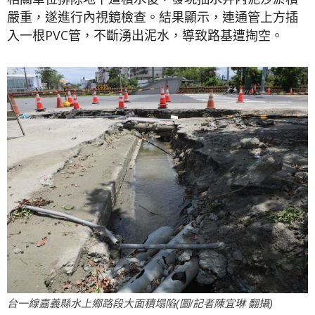
嚴重，遂進行內視鏡檢查。結果顯示，連通管上方插
入一根PVC管，不斷湧出泥水，導致路基遭掏空。
台一線嘉義縣水上鄉路段大面積塌陷(圖/記者陳宜琳 翻攝)