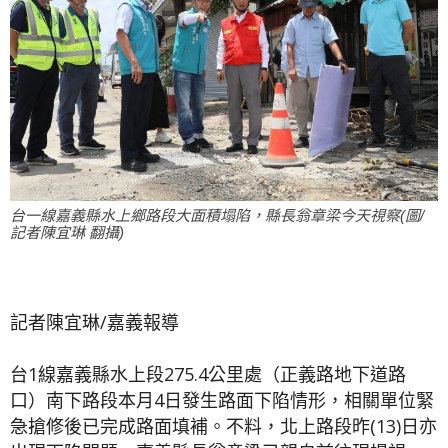
台一線嘉義縣水上鄉路段大面積塌陷，縣長翁章梁今天視察(圖/
記者陳宜琳 翻攝)
記者陳宜琳/嘉義報導
台1線嘉義縣水上段275.4公里處（正義路地下道路
口）南下路段本月4日發生路面下陷情形，相關單位緊
急搶修後已完成路面填補。不料，北上路段昨(13)日亦