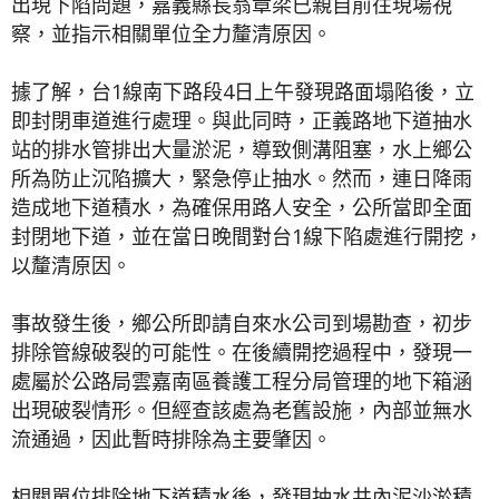
出現下陷問題，嘉義縣長翁章梁已親自前往現場視
察，並指示相關單位全力釐清原因。
據了解，台1線南下路段4日上午發現路面塌陷後，立
即封閉車道進行處理。與此同時，正義路地下道抽水
站的排水管排出大量淤泥，導致側溝阻塞，水上鄉公
所為防止沉陷擴大，緊急停止抽水。然而，連日降雨
造成地下道積水，為確保用路人安全，公所當即全面
封閉地下道，並在當日晚間對台1線下陷處進行開挖，
以釐清原因。
事故發生後，鄉公所即請自來水公司到場勘查，初步
排除管線破裂的可能性。在後續開挖過程中，發現一
處屬於公路局雲嘉南區養護工程分局管理的地下箱涵
出現破裂情形。但經查該處為老舊設施，內部並無水
流通過，因此暫時排除為主要肇因。
相關單位排除地下道積水後，發現抽水井內泥沙淤積