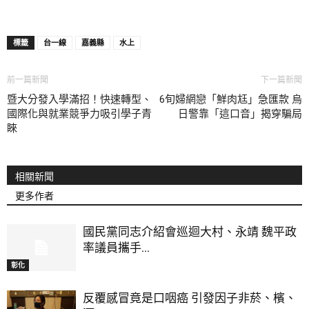
標籤
台一線
嘉義縣
水上
前一篇新聞
下一篇新聞
暨大分發入學滿招！快速轉型、
6旬婦網戀「鮮肉尪」急匯款 烏
國際化與就業競爭力吸引學子青
日警靠「這口音」揭穿騙局
睞
相關新聞
更多作者
國民黨同志介紹會巡迴大村、永靖 魏平政
率議員攜手...
彰化
反覆感冒竟是口咽癌 引發因子非菸、檳、