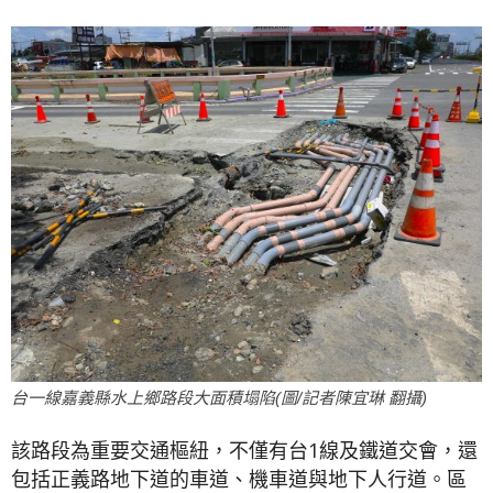
台一線嘉義縣水上鄉路段大面積塌陷(圖/記者陳宜琳 翻攝)
該路段為重要交通樞紐，不僅有台1線及鐵道交會，還
包括正義路地下道的車道、機車道與地下人行道。區