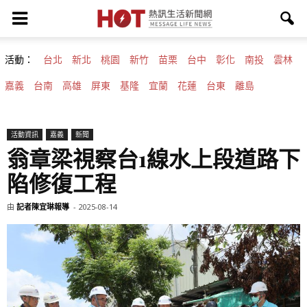
活動：
台北
新北
桃園
新竹
苗栗
台中
彰化
南投
雲林
嘉義
台南
高雄
屏東
基隆
宜蘭
花蓮
台東
離島
活動資訊
嘉義
新聞
翁章梁視察台1線水上段道路下
陷修復工程
由
記者陳宜琳報導
-
2025-08-14