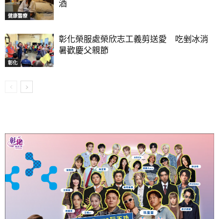
酒
健康醫療
彰化榮服處榮欣志工義剪送愛 吃剉冰消
暑歡慶父親節
彰化