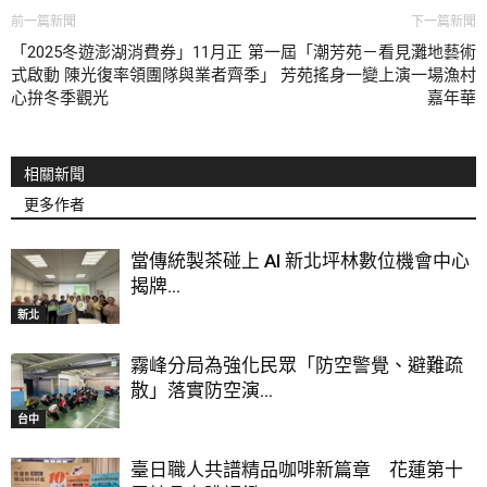
前一篇新聞
下一篇新聞
「2025冬遊澎湖消費券」11月正
第一屆「潮芳苑－看見灘地藝術
式啟動 陳光復率領團隊與業者齊
季」 芳苑搖身一變上演一場漁村
心拚冬季觀光
嘉年華
相關新聞
更多作者
當傳統製茶碰上 AI 新北坪林數位機會中心
揭牌...
新北
霧峰分局為強化民眾「防空警覺、避難疏
散」落實防空演...
台中
臺日職人共譜精品咖啡新篇章 花蓮第十