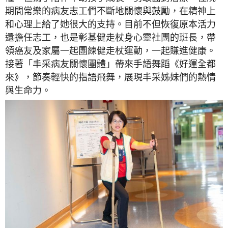
期間常樂的病友志工們不斷地關懷與鼓勵，在精神上
和心理上給了她很大的支持。目前不但恢復原本活力
還擔任志工，也是彰基健走杖身心靈社團的班長，帶
領癌友及家屬一起團練健走杖運動，一起賺進健康。
接著「丰采病友關懷團體」帶來手語舞蹈《好運全都
來》，節奏輕快的指語飛舞，展現丰采姊妹們的熱情
與生命力。