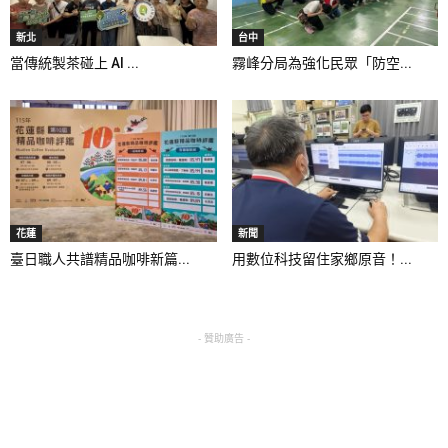
新北
台中
當傳統製茶碰上 AI ...
霧峰分局為強化民眾「防空...
花蓮
新聞
臺日職人共譜精品咖啡新篇...
用數位科技留住家鄉原音！...
- 贊助廣告 -