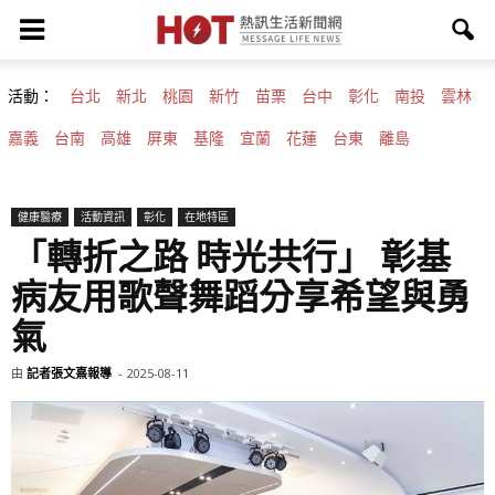
活動：
台北
新北
桃園
新竹
苗栗
台中
彰化
南投
雲林
嘉義
台南
高雄
屏東
基隆
宜蘭
花蓮
台東
離島
健康醫療
活動資訊
彰化
在地特區
「轉折之路 時光共行」 彰基
病友用歌聲舞蹈分享希望與勇
氣
由
記者張文熹報導
-
2025-08-11