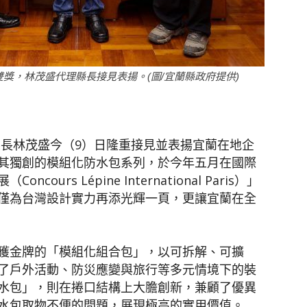
聞
獎，林茂盛代理縣長接見表揚。(圖/宜蘭縣政府提供)
網
縣長林茂盛今（
9
）日隆重接見並表揚宜蘭在地企
其獨創的模組化防水包系列，於今年五月在國際
展（
Concours Lépine International Paris
）」
僅為台灣設計實力再添光輝一頁，更讓宜蘭在全
獲金牌的「模組化組合包」，以可拆解、可擴
了戶外活動、防災應變與旅行等多元情境下的裝
水包」，則在捲口結構上大膽創新，兼顧了優異
水包取物不便的問題，展現極高的實用價值。