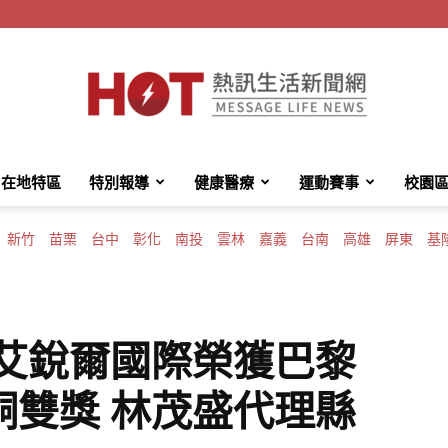
在地特區
特別報導
健康醫療
運動賽事
校園
HotMessage
新竹
苗栗
台中
彰化
南投
雲林
嘉義
台南
高雄
屏東
基
熱
 艾銳爾國際榮獲巴黎
銅雙獎 林茂盛代理縣