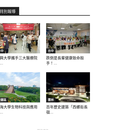
特別報導
台中
台中
興大學攜手三大醫療院
跌倒是長輩健康致命殺
..
手！...
校園區
雲林
海大學生物科技與應用
百年歷史建築「西螺街長
..
宿...