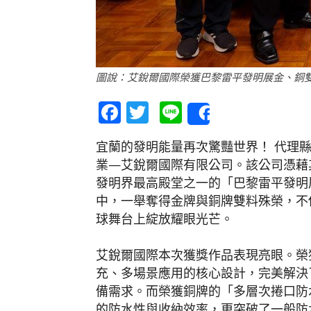
圖說：艾銳爾國際榮獲巴黎雷平發明展金、銅雙
Facebook
Twitter
Line
Share
宜蘭的發明能量再次驚豔世界！ 代理
業—艾銳爾國際有限公司。該公司憑藉
發明界最高殿堂之一的「巴黎雷平發明
中，一舉奪得金牌與銅牌雙料殊榮，不
球舞台上綻放耀眼光芒。
艾銳爾國際本次獲獎作品表現亮眼。榮
充、多場景應用的核心設計，完美解決
備需求。而榮獲銅牌的「多層次捲口防
的防水性與收納效率，更突破了一般防