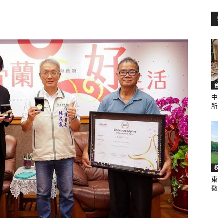
訊
生
中
所.
活
東
微.
新