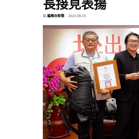
長接見表揚
由
編輯台新聞
-
2025-08-05