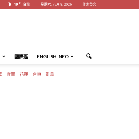
C
19
台灣
星期六, 八月 8, 2026
作家發文
區
國際區
ENGLISH INFO
隆
宜蘭
花蓮
台東
離島