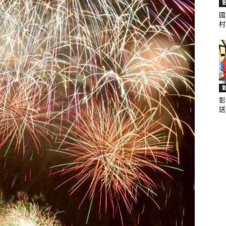
國
村.
聞
彰
網
送.