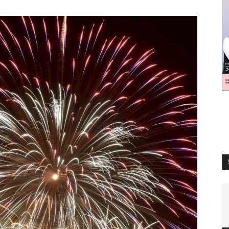
訊
生
活
新