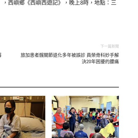
），西嶼鄉《西嶼西遊記》，晚上8時，地點：三
下一篇新聞
莓
旅加患者髖關節退化多年被誤診 員榮骨科妙手解
決20年困擾的腰痛