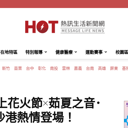
在地特區
特別報導
健康醫療
運動賽事
校園
HotMessage
新竹
苗栗
台中
彰化
南投
雲林
嘉義
台南
高雄
屏東
基
熱
海上花火節×茹夏之音･
沙港熱情登場！