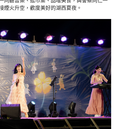
一同聽音樂、逛市集、品嚐美食，與警察同仁一
接煙火升空，歡度美好的湖西夏夜。