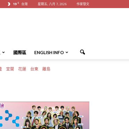
C
19
台灣
星期五, 八月 7, 2026
作家發文
區
國際區
ENGLISH INFO
隆
宜蘭
花蓮
台東
離島