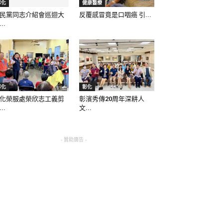
彰化
健康醫療
民黨同志介紹會巡迴大
反覆感冒竟是口咽癌 引...
..
彰化
彰化
化榮服處榮欣志工義剪
彰濱秀傳20周年深耕人
..
文...
- 贊助廣告 -