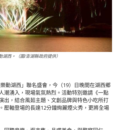
樂動湖西。（圖/澎湖縣政府提供）
音･樂動湖西」聯名盛會，今（19）日晚間在湖西鄉
人潮湧入，現場氣氛熱烈。活動特別邀請《一點
演出，結合風茹主題、文創品牌與特色小吃所打
。壓軸登場的長達12分鐘絢麗煙火秀，更將全場