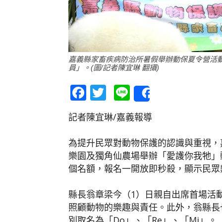
嘉義縣家畜疾病防治所暑假舉辦動保夏令營活
員」。(圖/記者陳宜琳 翻攝)
Facebook
Twitter
Line
Share
記者陳宜琳/嘉義報導
為提升民眾對動物保護的認識與重視，
樂園及獨角仙農場舉辦「愛護你我牠」動
個名額，報名一開放即秒殺，顯示民眾
縣長翁章梁今（1）日親自出席首場活
照顧動物的樂趣與責任。此外，翁縣長
別取名為「Do」、「Re」、「Mi」。