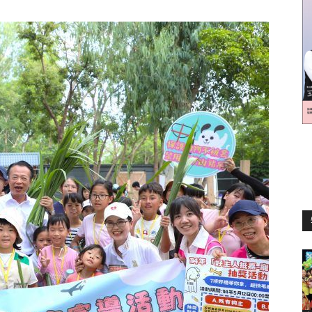
訊
生
活
新