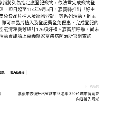
，家貓將列為指定應登記寵物，依法需完成寵物登
，即日起至114年9月5日，嘉義縣推出「好主
隻免費晶片植入及寵物登記」等系列活動，飼主
，即可享晶片植入及登記費全免優惠，完成登記的
空氣清淨機等總計176項好禮。嘉畜所呼籲，尚未
活動資訊請上嘉義縣家畜疾病防治所官網查詢
章梁
獨角仙農場
下一篇新聞
您
嘉義市恢復升格省轄市43週年 320+1城市博覽會
內容搶先曝光