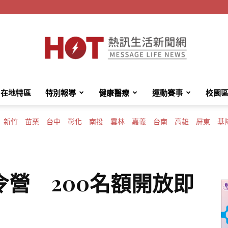
在地特區
特別報導
健康醫療
運動賽事
校園
HotMessage
新竹
苗栗
台中
彰化
南投
雲林
嘉義
台南
高雄
屏東
基
熱
營 200名額開放即