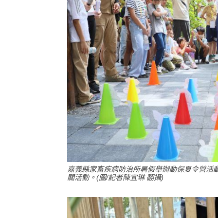
嘉義縣家畜疾病防治所暑假舉辦動保夏令營活
關活動。(圖/記者陳宜琳 翻攝)