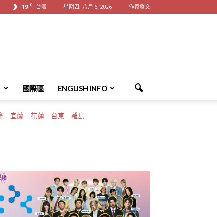
C
19
台灣
星期四, 八月 6, 2026
作家發文
區
國際區
ENGLISH INFO
隆
宜蘭
花蓮
台東
離島