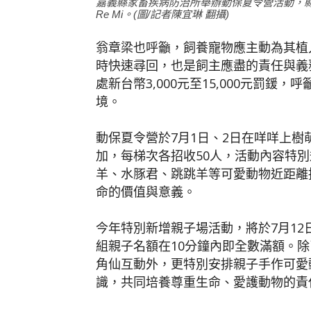
嘉義縣家畜疾病防治所舉辦動保夏令營活動，縣
Re Mi。(圖/記者陳宜琳 翻攝)
翁章梁也呼籲，飼養寵物應主動為其植
時快速尋回，也是飼主應盡的責任與義
處新台幣3,000元至15,000元罰
境。
動保夏令營於7月1日、2日在咩咩上
加，每梯次各招收50人，活動內容特
羊、水豚君、跳跳羊等可愛動物近距離
命的價值與意義。
今年特別新增親子場活動，將於7月12日
組親子名額在10分鐘內即全數滿額。
角仙互動外，更特別安排親子手作可愛
識，共同培養尊重生命、愛護動物的責