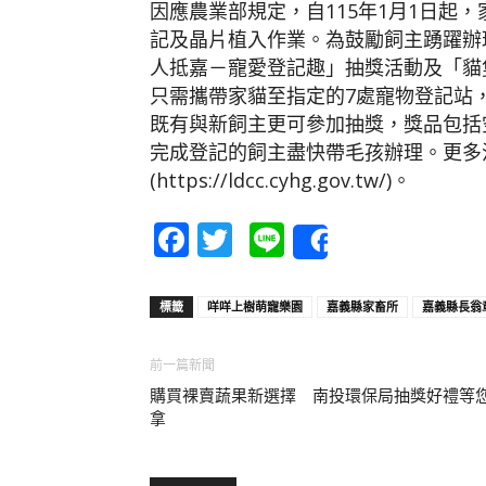
因應農業部規定，自115年1月1日起
記及晶片植入作業。為鼓勵飼主踴躍辦理
人抵嘉－寵愛登記趣」抽獎活動及「貓
只需攜帶家貓至指定的7處寵物登記站
既有與新飼主更可參加抽獎，獎品包括
完成登記的飼主盡快帶毛孩辦理。更多
(https://ldcc.cyhg.gov.tw/)。
Facebook
Twitter
Line
Share
標籤
咩咩上樹萌寵樂園
嘉義縣家畜所
嘉義縣長翁
前一篇新聞
購買裸賣蔬果新選擇 南投環保局抽獎好禮等
拿