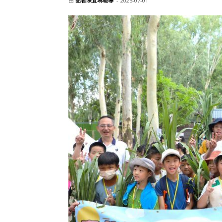
由
記者陳宜琳報導
-
2025-07-01