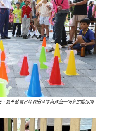
動，夏令營首日縣長翁章梁與孩童一同參加動保闖