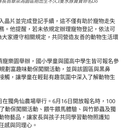
長翁章梁為園區剛出生不久3隻水豚寶寶命名Do
入晶片並完成登記手續，這不僅有助於寵物走失
務。他提醒，若未依規定辦理寵物登記，依法可
鍰，呼籲大家遵守相關規定，共同營造友善的動物生活環
樹萌寵樂園舉辦，國小學童與國高中學生皆可報名參
別規劃富趣味動保闖關活動，並與該園區與黑鼻
接觸，讓學童在輕鬆有趣氛圍中深入了解動物生
在獨角仙農場舉行。6月16日開放報名時，100
除了動保闖關活動、餵牛餵馬體驗、與竹節蟲及獨
動物藝品，讓家長與孩子共同學習動物照護知
任感與同理心。