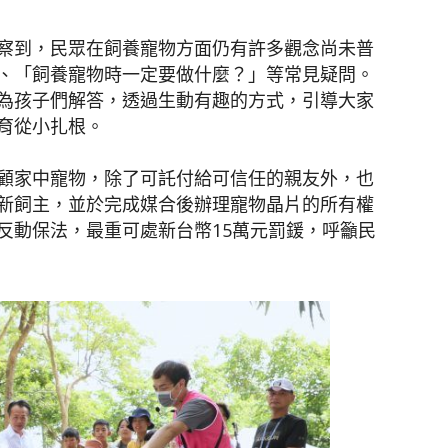
察到，民眾在飼養寵物方面仍有許多觀念尚未普
、「飼養寵物時一定要做什麼？」等常見疑問。
為孩子們解答，透過生動有趣的方式，引導大家
育從小扎根。
顧家中寵物，除了可託付給可信任的親友外，也
新飼主，並於完成媒合後辦理寵物晶片的所有權
反動保法，最重可處新台幣15萬元罰鍰，呼籲民