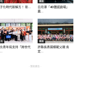
彰化
南投
子化時代新解方！ 彰...
日月潭「4D體感劇場」
震...
新北
南投
北青年局支持「跨世代
許縣長表揚模範父親 肯
..
定...
- 贊助廣告 -