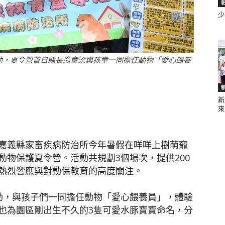
少
聞
動，夏令營首日縣長翁章梁與孩童一同擔任動物「愛心餵養
新
網
來.
嘉義縣家畜疾病防治所今年暑假在咩咩上樹萌寵
物保護夏令營。活動共規劃3個場次，提供200
熱烈響應與對動保教育的高度關注。
動，與孩子們一同擔任動物「愛心餵養員」，體驗
也為園區剛出生不久的3隻可愛水豚寶寶命名，分