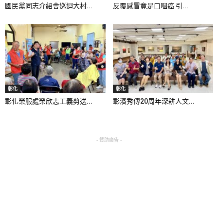
國民黨同志介紹會巡迴大村...
反覆感冒竟是口咽癌 引...
彰化
彰化
彰化榮服處榮欣志工義剪送...
彰濱秀傳20周年深耕人文...
- 贊助廣告 -