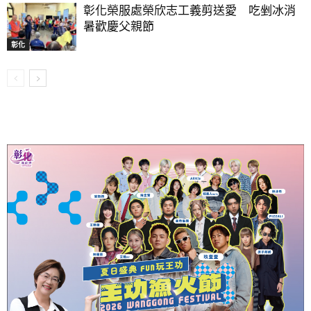
彰化榮服處榮欣志工義剪送愛 吃剉冰消
暑歡慶父親節
彰化