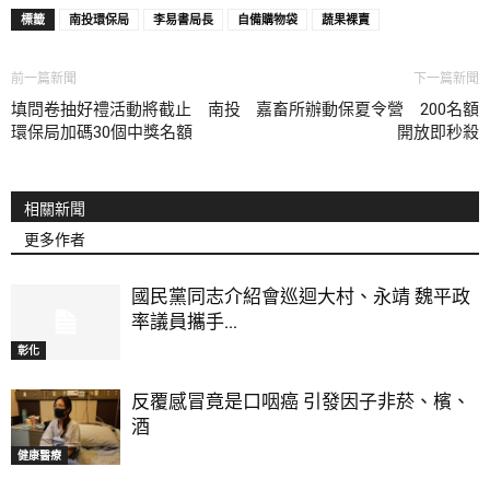
標籤
南投環保局
李易書局長
自備購物袋
蔬果裸賣
前一篇新聞
下一篇新聞
填問卷抽好禮活動將截止 南投
嘉畜所辦動保夏令營 200名額
環保局加碼30個中獎名額
開放即秒殺
相關新聞
更多作者
國民黨同志介紹會巡迴大村、永靖 魏平政
率議員攜手...
彰化
反覆感冒竟是口咽癌 引發因子非菸、檳、
酒
健康醫療