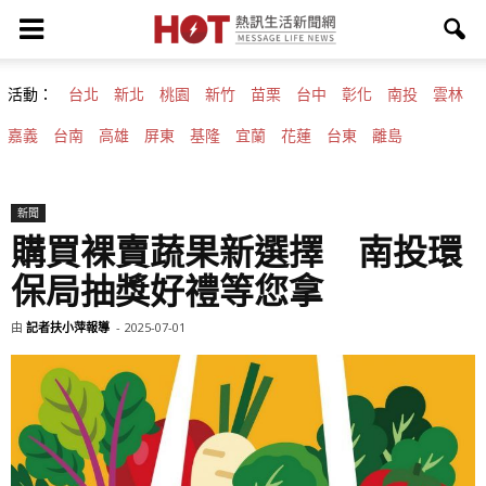
活動：
台北
新北
桃園
新竹
苗栗
台中
彰化
南投
雲林
嘉義
台南
高雄
屏東
基隆
宜蘭
花蓮
台東
離島
新聞
購買裸賣蔬果新選擇 南投環
保局抽獎好禮等您拿
由
記者扶小萍報導
-
2025-07-01