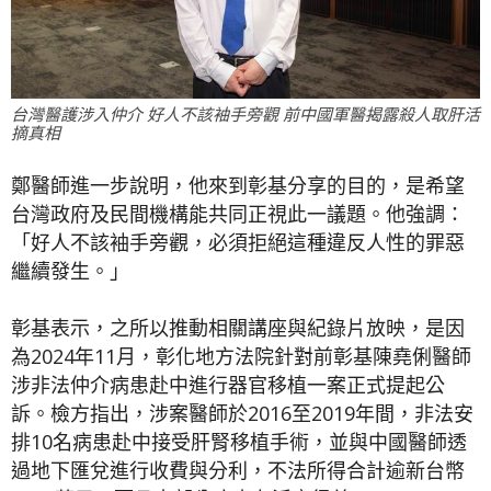
台灣醫護涉入仲介 好人不該袖手旁觀 前中國軍醫揭露殺人取肝活
摘真相
鄭醫師進一步說明，他來到彰基分享的目的，是希望
台灣政府及民間機構能共同正視此一議題。他強調：
「好人不該袖手旁觀，必須拒絕這種違反人性的罪惡
繼續發生。」
彰基表示，之所以推動相關講座與紀錄片放映，是因
為2024年11月，彰化地方法院針對前彰基陳堯俐醫師
涉非法仲介病患赴中進行器官移植一案正式提起公
訴。檢方指出，涉案醫師於2016至2019年間，非法安
排10名病患赴中接受肝腎移植手術，並與中國醫師透
過地下匯兌進行收費與分利，不法所得合計逾新台幣