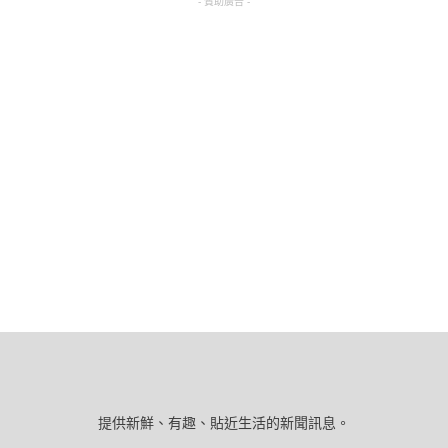
- 贊助廣告 -
提供新鮮、有趣、貼近生活的新聞訊息。