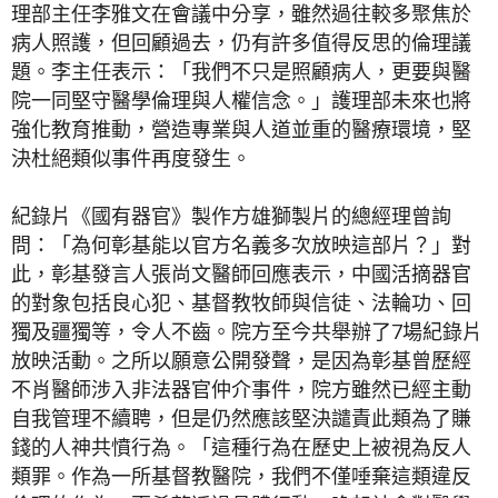
理部主任李雅文在會議中分享，雖然過往較多聚焦於
病人照護，但回顧過去，仍有許多值得反思的倫理議
題。李主任表示：「我們不只是照顧病人，更要與醫
院一同堅守醫學倫理與人權信念。」護理部未來也將
強化教育推動，營造專業與人道並重的醫療環境，堅
決杜絕類似事件再度發生。
紀錄片《國有器官》製作方雄獅製片的總經理曾詢
問：「為何彰基能以官方名義多次放映這部片？」對
此，彰基發言人張尚文醫師回應表示，中國活摘器官
的對象包括良心犯、基督教牧師與信徒、法輪功、回
獨及疆獨等，令人不齒。院方至今共舉辦了7場紀錄片
放映活動。之所以願意公開發聲，是因為彰基曾歷經
不肖醫師涉入非法器官仲介事件，院方雖然已經主動
自我管理不續聘，但是仍然應該堅決譴責此類為了賺
錢的人神共憤行為。「這種行為在歷史上被視為反人
類罪。作為一所基督教醫院，我們不僅唾棄這類違反