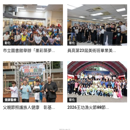
彰化
彰化
市立圖書館舉辦「墨彩築夢...
員高第23屆美術班畢業美...
健康醫療
彰化
父親節照護族人健康 彰基...
2026王功漁火節88節...