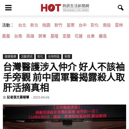
活動：
台北
新北
桃園
新竹
苗栗
台中
彰化
南投
雲林
嘉義
台南
高雄
屏東
基隆
宜蘭
花蓮
台東
離島
健康醫療
活動資訊
彰化
在地特區
新聞
台灣醫護涉入仲介 好人不該袖
手旁觀 前中國軍醫揭露殺人取
肝活摘真相
由
記者張文熹報導
-
2025-06-06