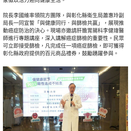
院長李國維率領院方團隊，與彰化縣衛生局蕭惠玲副
局長一同宣誓「與健康同行．與篩檢共贏」，展現推
動癌症防治的決心。現場亦邀請肝膽胃腸科李健瑋醫
師進行專題講座，深入講解癌症篩檢的重要性。民眾
可立即接受篩檢，凡完成任一項癌症篩檢，即可獲得
彰化縣政府提供的百元商品禮券，鼓勵踴躍參與。