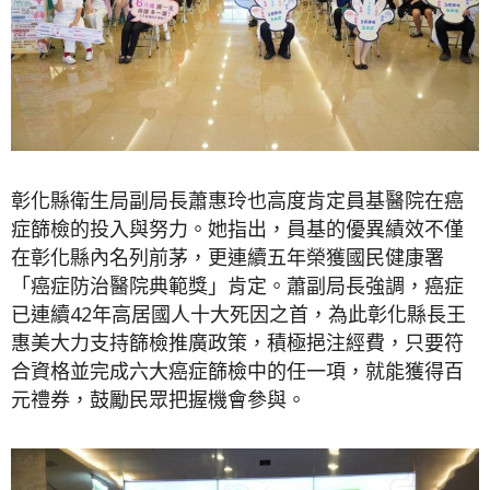
彰化縣衛生局副局長蕭惠玲也高度肯定員基醫院在癌
症篩檢的投入與努力。她指出，員基的優異績效不僅
在彰化縣內名列前茅，更連續五年榮獲國民健康署
「癌症防治醫院典範獎」肯定。蕭副局長強調，癌症
已連續42年高居國人十大死因之首，為此彰化縣長王
惠美大力支持篩檢推廣政策，積極挹注經費，只要符
合資格並完成六大癌症篩檢中的任一項，就能獲得百
元禮券，鼓勵民眾把握機會參與。