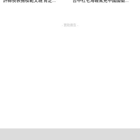
許縣長表揚模範父親 肯定...
台中社宅海報驚見中國國徽...
- 贊助廣告 -