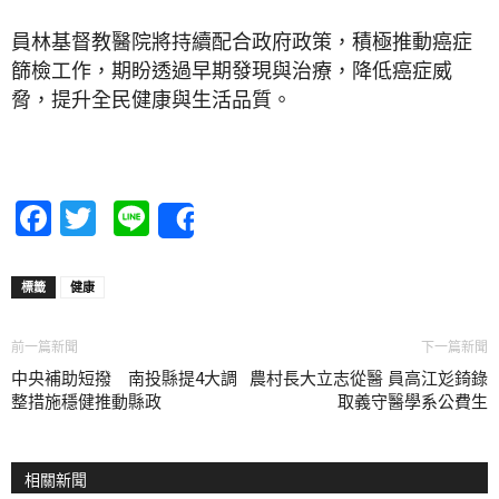
員林基督教醫院將持續配合政府政策，積極推動癌症
篩檢工作，期盼透過早期發現與治療，降低癌症威
脅，提升全民健康與生活品質。
Facebook
Twitter
Line
Share
標籤
健康
前一篇新聞
下一篇新聞
中央補助短撥 南投縣提4大調
農村長大立志從醫 員高江彣錡錄
整措施穩健推動縣政
取義守醫學系公費生
相關新聞