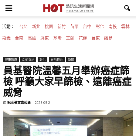
活動：
台北
新北
桃園
新竹
苗栗
台中
彰化
南投
雲林
嘉義
台南
高雄
屏東
基隆
宜蘭
花蓮
台東
離島
健康醫療
活動資訊
彰化
在地特區
新聞
員基醫院溫馨五月舉辦癌症篩
檢 呼籲大家早篩檢、遠離癌症
威脅
由
記者張文熹報導
-
2025-05-21