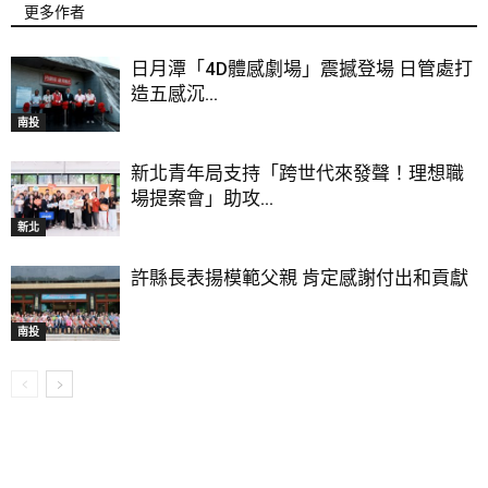
更多作者
日月潭「4D體感劇場」震撼登場 日管處打
造五感沉...
南投
新北青年局支持「跨世代來發聲！理想職
場提案會」助攻...
新北
許縣長表揚模範父親 肯定感謝付出和貢獻
南投