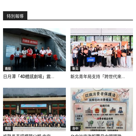
特別報導
南投
新北
日月潭「4D體感劇場」震...
新北青年局支持「跨世代來...
南投
台中