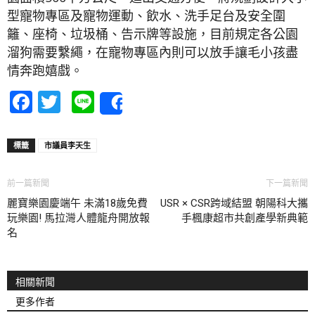
型寵物專區及寵物運動、飲水、洗手足台及安全圍
籬、座椅、垃圾桶、告示牌等設施，目前規定各公園
溜狗需要繫繩，在寵物專區內則可以放手讓毛小孩盡
情奔跑嬉戲。
Facebook
Twitter
Line
Share
標籤
市議員李天生
前一篇新聞
下一篇新聞
麗寶樂園慶端午 未滿18歲免費
USR × CSR跨域結盟 朝陽科大攜
玩樂園! 馬拉灣人體龍舟開放報
手楓康超市共創產學新典範
名
相關新聞
更多作者