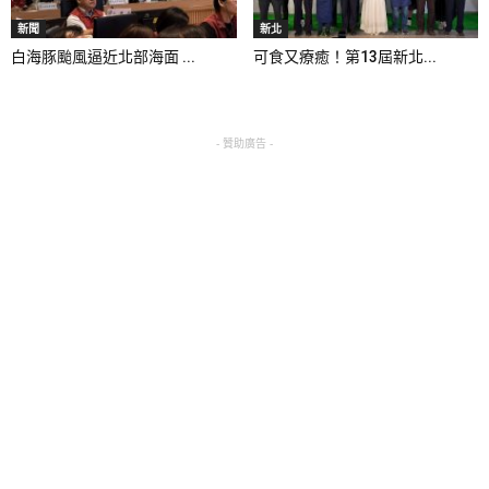
新聞
新北
白海豚颱風逼近北部海面 ...
可食又療癒！第13屆新北...
- 贊助廣告 -