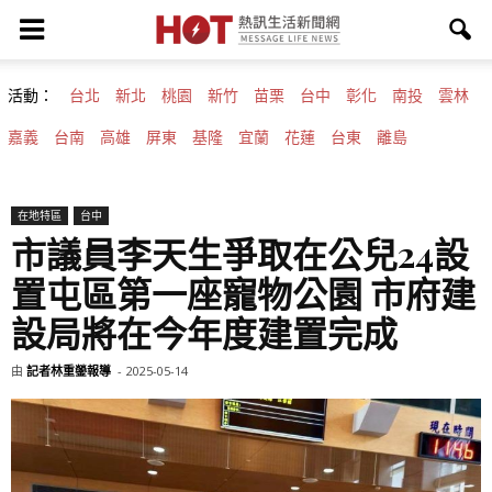
活動：
台北
新北
桃園
新竹
苗栗
台中
彰化
南投
雲林
嘉義
台南
高雄
屏東
基隆
宜蘭
花蓮
台東
離島
在地特區
台中
市議員李天生爭取在公兒24設
置屯區第一座寵物公園 市府建
設局將在今年度建置完成
由
記者林重鎣報導
-
2025-05-14