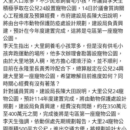
大里人口眾多，不少民眾飼養毛小孩，市議員李天生
積極爭取在公兒24設置寵物公園，14日於議會質詢關
心工程進度及預算經費，市府建設局長陳大田說明，
將由台中市動物保護防疫處設計規劃，建設局負責興
建，預計在今年度建置完成，這將是屯區第一座寵物
公園。
李天生指出，大里飼養毛小孩眾多，但是沒有供毛小
孩奔跑運動的場所，他多次辦理會勘籌設寵物公園，
由於大里地狹人稠，地方擔心環境汙染，並不順利，
目前在永隆里長黃秀玲配合下，總算敲定在公兒24興
建大里第一座寵物公園，希望瞭解目前進度如何？同
時關心經費有沒有著落？
針對議員質詢，建設局長陳大田說明，大里公兒24寵
物公園，預計114年度建置完成，將由動物保護處設計
規劃，建設局負責興建，經費沒有問題，約在350萬元
至400萬元之間，完成後將是屯區第一座寵物公園。
李天生強調，依動保處先期規劃報告，大里24寵物公
園面積500平方公尺，進出交通方便，將規劃設計大小