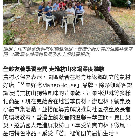
圖說：林下餐桌活動搭配導覽解說，營造全齡友善的溫馨共學空
間。(圖/農業部農村發展及水土保持署提供)
全齡友善學習空間 走進枋山來場深度體驗
​農村水保署表示，園區結合在地青年返鄉創立的農村
好店「芒果好吃MangoHouse」品牌，除帶領遊客認
識及購買枋山獨特風味的芒果乾、芒果冰淇淋等多樣
化商品，現在更結合在地當季食材，辦理林下餐桌及
小農市集活動，並搭配導覽解說推動社區孩童及長者
的環境教育，營造全齡友善的溫馨共學空間。夏日炎
炎，邀請國人走進屏東枋山，享受清爽的林下微風，
品嚐特色冰品，感受「芒」裡偷閒的農情生活。