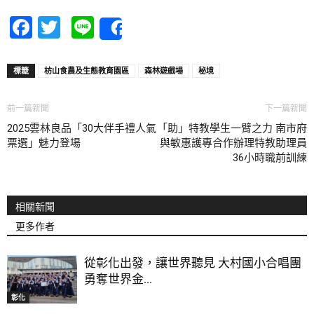
Facebook
Twitter
Line
Share
標籤
枋山食農及生態教育園區
森林遊戲場
秘境
前一篇新聞
下一篇新聞
2025雲林良品「30大伴手禮人氣
「助」特教學生一臂之力 南市府
票選」魅力登場
與敏惠護專合作辦理特教助理員
36小時職前訓練
相關新聞
更多作者
從彰化出發，讓世界聽見 大村國小合唱團
勇奪世界金...
彰化