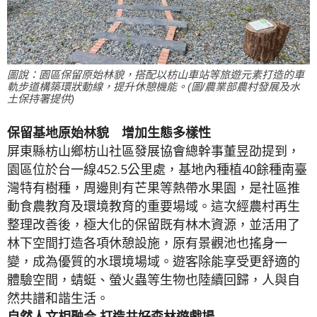
圖說：園區保留原始林貌，搭配以枋山車站等旅遊元素打造的車
軌步道構築環狀動線，提升休憩機能。(圖/農業部農村發展及水
土保持署提供)
保留基地原始林貌 增加生態多樣性
​屏東縣枋山鄉枋山社區發展協會總幹事董昱劭提到，
園區位於台一線452.5公里處，基地內種植40餘種南臺
灣特有樹種，周邊則有芒果等熱帶水果園，是社區推
動食農教育及環境教育的重要場域。這次經農村再生
整理改善後，極大化的保留既有林木資源，並活用了
林下空間打造各項休憩設施，原有景觀池也搖身一
變，成為優質的水環境場域。遊客除能享受更舒適的
體驗空間，蜻蜓、螢火蟲等生物也陸續回歸，人與自
然共譜和諧生活。
自然人文相融合 打造共好森林遊戲場