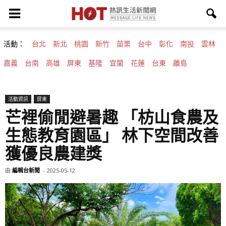
活動：
台北
新北
桃園
新竹
苗栗
台中
彰化
南投
雲林
嘉義
台南
高雄
屏東
基隆
宜蘭
花蓮
台東
離島
活動資訊
屏東
芒裡偷閒避暑趣 「枋山食農及
生態教育園區」 林下空間改善
獲優良農建獎
由
編輯台新聞
-
2025-05-12