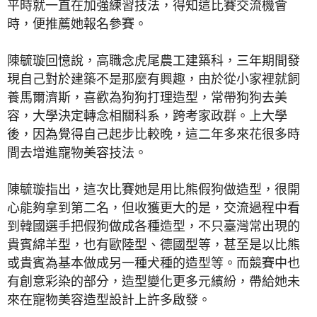
平時就一直在加強練習技法，得知這比賽交流機會
時，便推薦她報名參賽。
陳毓璇回憶說，高職念虎尾農工建築科，三年期間發
現自己對於建築不是那麼有興趣，由於從小家裡就飼
養馬爾濟斯，喜歡為狗狗打理造型，常帶狗狗去美
容，大學決定轉念相關科系，跨考家政群。上大學
後，因為覺得自己起步比較晚，這二年多來花很多時
間去增進寵物美容技法。
陳毓璇指出，這次比賽她是用比熊假狗做造型，很開
心能夠拿到第二名，但收獲更大的是，交流過程中看
到韓國選手把假狗做成各種造型，不只臺灣常出現的
貴賓綿羊型，也有歐陸型、德國型等，甚至是以比熊
或貴賓為基本做成另一種犬種的造型等。而競賽中也
有創意彩染的部分，造型變化更多元繽紛，帶給她未
來在寵物美容造型設計上許多啟發。