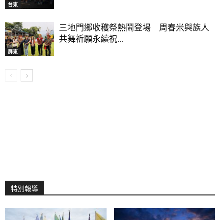
台東
三地門鄉收穫祭熱鬧登場 周春米與族人
共舞祈願永續祝...
屏東
特別報導