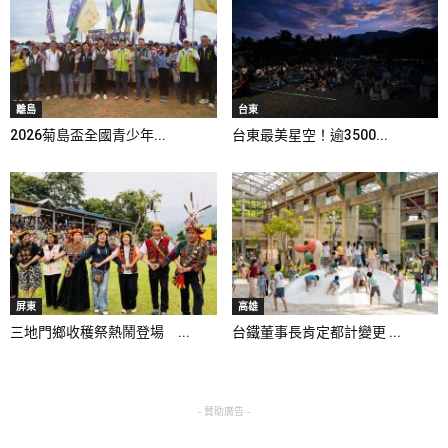
離島
台東
2026菊島盃全國青少年...
台東最美星空！逾3500...
屏東
高雄
三地門鄉收穫祭熱鬧登場 ...
台鐵董事長肯定都計變更 ...
- 贊助廣告 -