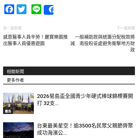
Facebook
Twitter
Line
Share
前一篇新聞
下一篇新聞
感恩醫事人員辛勞！麗寶樂園推
一般補助款與統籌分配稅款將
出醫事人員優惠遊園
減 南投盼妥處避免衝擊地方財
政
相關新聞
更多作者
2026菊島盃全國青少年硬式棒球錦標賽開
打 32支...
離島
台東最美星空！逾3500名民眾父親節齊聚
成功海濱公...