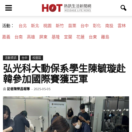
活動：
台北
新北
桃園
新竹
苗栗
台中
彰化
南投
雲林
嘉義
台南
高雄
屏東
基隆
宜蘭
花蓮
台東
離島
活動資訊
台中
校園區
弘光科大動保系學生陳毓璇赴
韓參加國際賽獲亞軍
由
記者陳榮昌報導
-
2025-05-05