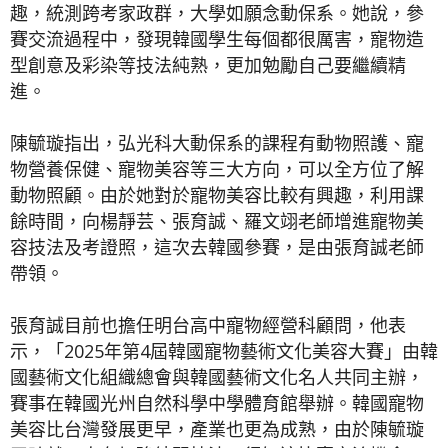
趣，統測跨考家政群，大學如願念動保系。她說，參
賽交流過程中，發現韓國學生每個都很厲害，寵物造
型創意及彩染等技法純熟，更加勉勵自己要繼續精
進。
陳毓璇指出，弘光科大動保系的課程有動物照護、寵
物營養保健、寵物美容等三大方向，可以全方位了解
動物照顧。由於她對於寵物美容比較有興趣，利用課
餘時間，向楊靜芸、張育誠、羅文翊老師增進寵物美
容技法及考證照，這次去韓國參賽，是由張育誠老師
帶領。
張育誠目前也擔任明台高中寵物經營科顧問，他表
示，「2025年第4屆韓國寵物藝術文化美容大賽」由韓
國藝術文化組織總會與韓國藝術文化名人共同主辦，
賽事在韓國光州自然科學中學體育館舉辦。韓國寵物
美容比台灣發展更早，產業也更為成熟，由於陳毓璇