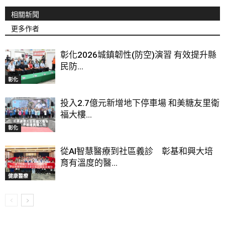
相關新聞
更多作者
彰化2026城鎮韌性(防空)演習 有效提升縣
民防...
彰化
投入2.7億元新增地下停車場 和美糖友里衛
福大樓...
彰化
從AI智慧醫療到社區義診 彰基和興大培
育有溫度的醫...
健康醫療