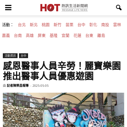
活動：
台北
新北
桃園
新竹
苗栗
台中
彰化
南投
雲林
嘉義
台南
高雄
屏東
基隆
宜蘭
花蓮
台東
離島
活動資訊
台中
感恩醫事人員辛勞！麗寶樂園
推出醫事人員優惠遊園
由
記者陳榮昌報導
-
2025-05-05