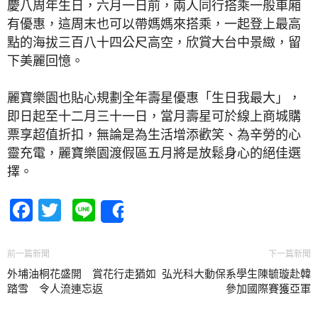
慶八周年生日，六月一日前，兩人同行搭乘一般車廂
有優惠，這周末也可以帶媽媽來搭乘，一起登上最高
點的海拔三百八十四公尺高空，欣賞大台中景緻，留
下美麗回憶。
麗寶樂園也貼心規劃全年壽星優惠「生日我最大」，
即日起至十二月三十一日，當月壽星可於線上商城購
票享超值折扣，無論是為生活增添歡笑、為辛勞的心
靈充電，麗寶樂園渡假區五月將是放鬆身心的絕佳選
擇。
Facebook
Twitter
Line
Share
前一篇新聞
下一篇新聞
外埔油桐花盛開 賞花行走猶如
弘光科大動保系學生陳毓璇赴韓
踏雪 令人流連忘返
參加國際賽獲亞軍