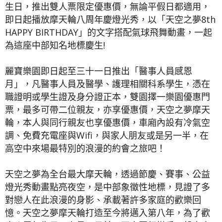
生日，推出雙人票限定優惠價，無論平假日都適用，
即日起播放摩天輪八周年慶燈光秀，以「天空之夢8th
HAPPY BIRTHDAY」的文字搭配氣球飛舞動畫，一起
為這座中部知名地標慶生!
麗寶樂園即日起至三十一日推出「醫事人員感恩
月」，凡醫事人員及醫學、護理相關科系學生，憑在
職證明或學生證及身分證正本，雙園擇一樂園優惠門
票，最多可帶二位親友，亦享優惠價，天空之夢摩天
輪，本人與同行親友也享優惠價，車廂內設有冷氣空
調、免費充電座與Wifi，與家人朋友或是另一半，在
高空中來場最特別的浪漫的約會之旅吧！
天空之夢為全台最大摩天輪，透過節慶、賽事、公益
燈光秀動畫點亮夜空，是中部象徵性地標，見證了多
對戀人在此浪漫的身影、承載著許多家庭的歡樂回
憶。天空之夢摩天輪打造至今將邁入第八年，為了歡