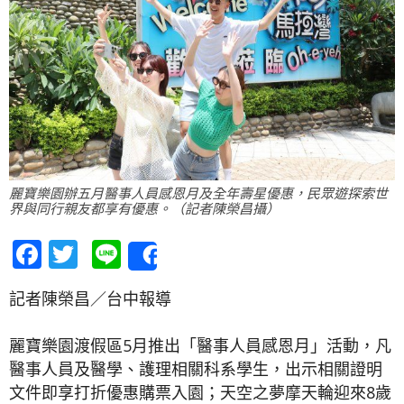
麗寶樂園辦五月醫事人員感恩月及全年壽星優惠，民眾遊探索世
界與同行親友都享有優惠。（記者陳榮昌攝）
Facebook
Twitter
Line
Share
記者陳榮昌／台中報導
麗寶樂園渡假區5月推出「醫事人員感恩月」活動，凡
醫事人員及醫學、護理相關科系學生，出示相關證明
文件即享打折優惠購票入園；天空之夢摩天輪迎來8歲