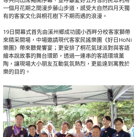
一個月花期之間漫步藤山步道，感受大自然四月天獨
有的客家文化與桐花樹下不期而遇的浪漫。
19日開幕式首先由溪州鄉成功國小西畔分校客家獅帶
來精采開場，中場邀請現代客家民謠樂團《好日HoNi
樂團》帶來聽覺饗宴；更安排了桐花氣球派對與客語
繪本說故事的舞台環節，透過一連串的客語環境薰
陶，讓現場大小朋友互動氣氛熱烈，更能達到寓教於
樂的目的。