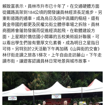
賴致富表示，員林市升市已十年了，在交通硬體方面
從鐵路高架到184公頃的開發讓員林經濟長足進步，另
東彰道路的通車，成為烏日及田中高鐵的樞紐，還有
黃金帝國的都更及民權北街立體停車場之拆除，員林
商圈將會蓬勃發展而促進經濟起飛，在軟體建設方
面，上星期於僑信國小開幕的五校美術設計聯展，可
以看出學生們皆有豐厚文化素養，成為明日之星指日
可待。另特別於2天活動下午再加碼《山與街的交會》
林仔街走讀之旅各1梯次，上午自由走訪藤山，下午走
讀市街，讓遊客認識員林日常地景與城市故事。