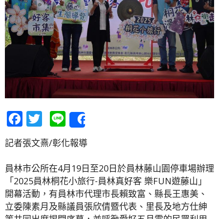
Facebook
Twitter
Line
Share
記者張文熹/彰化報導
員林市公所在4月19日至20日於員林藤山園停車場辦理
「2025員林桐花小旅行-員林真好客 樂FUN遊藤山」
開幕活動，有員林市代理市長賴致富、縣長王惠美、
立委陳素月及縣議員張欣倩暨代表、里長及地方仕紳
等共同出席揭開序幕，並呼籲愛好五月雪的民眾利用