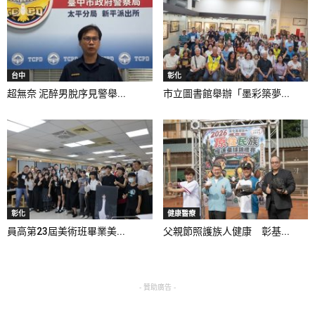
台中
彰化
超無奈 泥醉男脫序見警舉...
市立圖書館舉辦「墨彩築夢...
彰化
健康醫療
員高第23屆美術班畢業美...
父親節照護族人健康 彰基...
- 贊助廣告 -