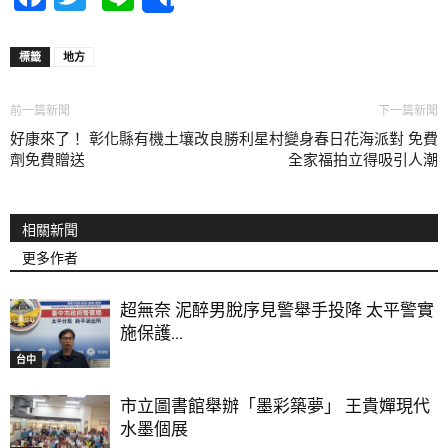
Share
標籤
地方
前一篇新聞
下一篇新聞
好康來了！ 彰化縣有機土壤改良
勝利星村變身春日花海派對 免費
劑免費贈送
全家福拍立得吸引人潮
相關新聞
更多作者
超無奈 泥醉男脫序見警舉手投降 太平警實
施保護...
台中
市立圖書館舉辦「墨彩築夢」 王貴嬋現代
水墨個展