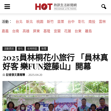
活動：
台北
新北
桃園
新竹
苗栗
台中
彰化
南投
雲林
嘉義
台南
高雄
屏東
基隆
宜蘭
花蓮
台東
離島
活動資訊
彰化
在地特區
新聞
2025員林桐花小旅行 「員林真
好客 樂FUN遊藤山」開幕
由
記者張文熹報導
-
2025-04-20