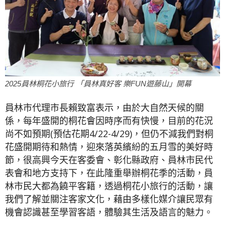
2025員林桐花小旅行 「員林真好客 樂FUN遊藤山」開幕
員林市代理市長賴致富表示，由於大自然天候的關
係，每年盛開的桐花會因時序而有快慢，目前的花況
尚不如預期(預估花期4/22-4/29)，但仍不減我們對桐
花盛開期待和熱情，迎來落英繽紛的五月雪的美好時
節，很高興今天在客委會、彰化縣政府、員林市民代
表會和地方支持下，在此隆重舉辦桐花季的活動，員
林市民大都為饒平客籍，透過桐花小旅行的活動，讓
我們了解並關注客家文化，藉由多樣化媒介讓民眾有
機會認識甚至學習客語，體驗其生活及語言的魅力。