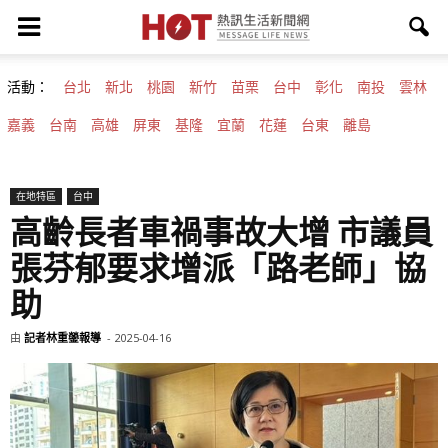
活動：
台北
新北
桃園
新竹
苗栗
台中
彰化
南投
雲林
嘉義
台南
高雄
屏東
基隆
宜蘭
花蓮
台東
離島
在地特區
台中
高齡長者車禍事故大增 市議員
張芬郁要求增派「路老師」協
助
由
記者林重鎣報導
-
2025-04-16