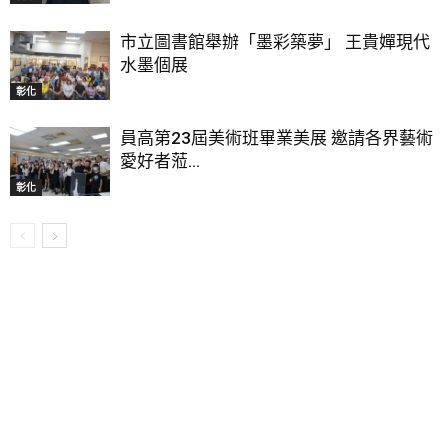
市立圖書館舉辦「墨彩築夢」 王貴嬋現代
水墨個展
彰化
員高第23屆美術班畢業美展 邀請各界藝術
愛好者蒞...
彰化