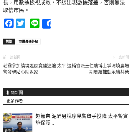
長，用數據檢視成效，不該出現數據落差，否則無法
取信市民。
Facebook
Twitter
Line
Share
標籤
市議員張芬郁
前一篇新聞
下一篇新聞
老翁參加繞境返家竟釀迷途 太平
退輔會派王仁助博士掌清境農場
警發現貼心助返家
期賡續推動永續共榮
相關新聞
更多作者
超無奈 泥醉男脫序見警舉手投降 太平警實
施保護...
台中