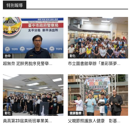
特別報導
台中
彰化
超無奈 泥醉男脫序見警舉...
市立圖書館舉辦「墨彩築夢...
彰化
健康醫療
員高第23屆美術班畢業美...
父親節照護族人健康 彰基...