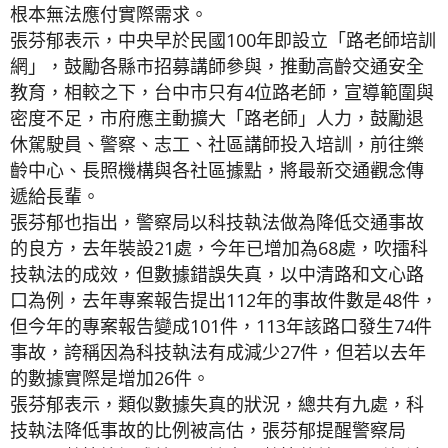
根本無法應付實際需求。
張芬郁表示，中央早於民國100年即設立「路老師培訓
網」，鼓勵各縣市招募講師參與，推動高齡交通安全
教育，相較之下，台中市只有4位路老師，宣導範圍與
密度不足，市府應主動擴大「路老師」人力，鼓勵退
休駕駛員、警察、志工、社區講師投入培訓，前往樂
齡中心、長照機構與各社區據點，將最新交通觀念傳
遞給長輩。
張芬郁也指出，警察局以科技執法做為降低交通事故
的良方，去年裝設21處，今年已增加為68處，吹擂科
技執法的成效，但數據錯誤失真，以中清路和文心路
口為例，去年專案報告提出112年的事故件數是48件，
但今年的專案報告變成101件，113年該路口發生74件
事故，誇稱因為科技執法有成減少27件，但若以去年
的數據實際是增加26件。
張芬郁表示，類似數據失真的狀況，總共有九處，科
技執法降低事故的比例被高估，張芬郁提醒警察局