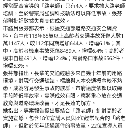
經常配合宣導的「路老師」只有4人，要求擴大路老師
培訓，至於警察局強調科技執法可以降低事故，張芬
郁則批評數據失真高估成效。
市議員張芬郁表示，根據交通部道路交通安全網資
料，台中市113年65歲以上高齡者交通事故死傷人數1
萬1147人，較112年同期增加644人，增幅6.1%；其
中，高齡者機車事故死傷8439人，增幅6.4%；高齡者
機車自撞491人，增幅12.4%；高齡路口事故6562件，
增幅5.3%。
張芬郁指出，長輩的交通經驗多來自幾十年前的用路
環境，對現行交通號誌、標線與人本交通概念較不熟
悉，成為容易發生事故的族群，市府過度依賴以取締
手段降低事故率，實際成效有限，應將重心放在交通
教育與道路環境改善，才是長遠的解方。
她指出，專案報告提出要結合「路老師」針對高齡者
實施宣導，包含18位宣講人員與4位經常配合的「路老
師」，但對於每年超過萬件的事故量，22位宣導人員