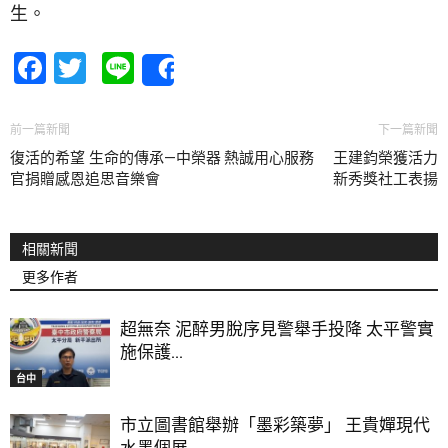
生。
Facebook
Twitter
Line
Share
前一篇新聞
下一篇新聞
復活的希望 生命的傳承—中榮器
熱誠用心服務 王建鈞榮獲活力
官捐贈感恩追思音樂會
新秀獎社工表揚
相關新聞
更多作者
超無奈 泥醉男脫序見警舉手投降 太平警實
施保護...
台中
市立圖書館舉辦「墨彩築夢」 王貴嬋現代
水墨個展