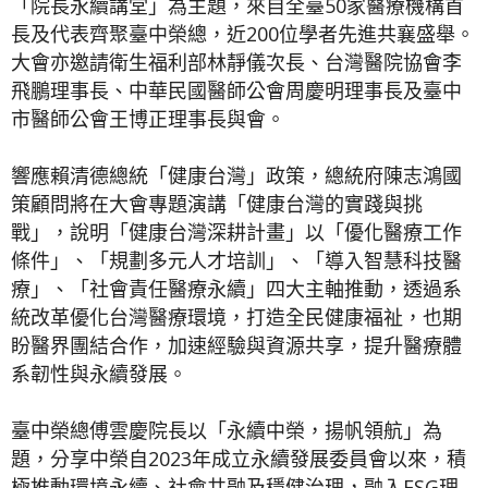
「院長永續講堂」為主題，來自全臺50家醫療機構首
長及代表齊聚臺中榮總，近200位學者先進共襄盛舉。
大會亦邀請衛生福利部林靜儀次長、台灣醫院協會李
飛鵬理事長、中華民國醫師公會周慶明理事長及臺中
市醫師公會王博正理事長與會。
響應賴清德總統「健康台灣」政策，總統府陳志鴻國
策顧問將在大會專題演講「健康台灣的實踐與挑
戰」，說明「健康台灣深耕計畫」以「優化醫療工作
條件」、「規劃多元人才培訓」、「導入智慧科技醫
療」、「社會責任醫療永續」四大主軸推動，透過系
統改革優化台灣醫療環境，打造全民健康福祉，也期
盼醫界團結合作，加速經驗與資源共享，提升醫療體
系韌性與永續發展。
臺中榮總傅雲慶院長以「永續中榮，揚帆領航」為
題，分享中榮自2023年成立永續發展委員會以來，積
極推動環境永續、社會共融及穩健治理，融入ESG理