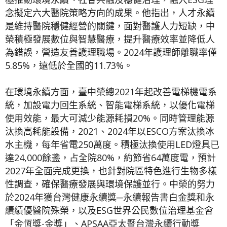
念擬定六大醫院策略方向的成果。他指出，人才永續
是維持醫院穩健經營的關鍵，面對醫護人力短缺，中
榮積極發展數位與智慧醫療，提升醫療效率並降低人
為錯誤，營造友善護理職場。2024年護理師離職率僅
5.85%，遠低於全國的11.73%。
在環境永續方面，臺中榮總2021年起改善電梯機電系
統，加設電力回生系統、智能電梯系統，以優化電梯
使用效能，最大可減少能源耗損20%。同時管理能源
汰換高耗能設備，2021、2024年以ESCO方案汰換冰
水主機，每年省電250萬度。積極汰換使用LED燈具已
達24,000餘盞，占全院80%，約節省64萬度電，預計
2027年全面完成更換，也針對院區特色進行生物多樣
性調查，確保醫療發展與環境保護並行。中榮的努力
於2024年獲台灣健康永續獎─永續報告書白金獎和永
續績優醫院殊榮，以及ESG世界公民數位治理基金會
「金恆獎-金獎」、APSAA亞太暨台灣永續行動獎