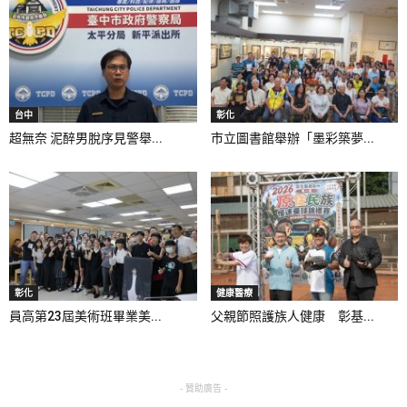
台中
彰化
超無奈 泥醉男脫序見警舉...
市立圖書館舉辦「墨彩築夢...
彰化
健康醫療
員高第23屆美術班畢業美...
父親節照護族人健康 彰基...
- 贊助廣告 -