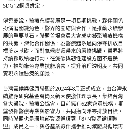
SDG12銅獎肯定。
傅雲慶說，醫療永續發展是一項長期挑戰，夥伴關係
扮演著關鍵角色，醫界的團結與合作，是推動永續發
展的重要基石。聯盟首場會員大會成功凝聚醫療機構
的共識，深化合作關係，為醫療體系邁向淨零排放目
標奠定基礎。面對氣候變遷帶來的嚴峻挑戰，醫界將
持續採取積極行動，在減碳與韌性建設方面不遺餘
力，推動綠色專業技能培養，提升治理透明度，共同
實現永續醫療的願景。
台灣氣候與健康聯盟於2024年8月正式成立，由台灣永
續能源研究基金會簡又新大使擔任理事長，集結台灣
各大醫院、醫療公協會，目前擁有62家會員機構，期
望發揮醫療專業與影響力，共同邁向淨零排放目標，
同時聯盟也是環境部資源循環署「8+N資源循環聯
盟」成員之一，與各產業夥伴攜手推動減廢與循環再