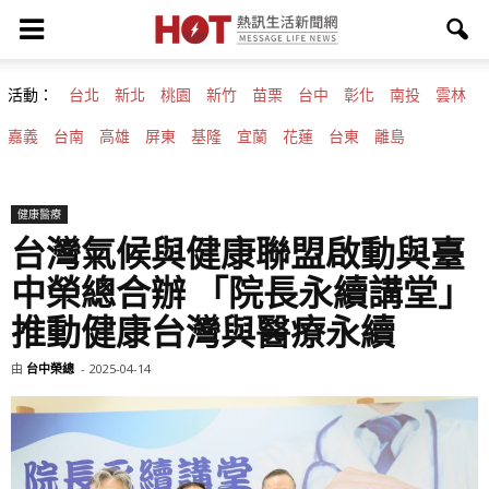
活動：
台北
新北
桃園
新竹
苗栗
台中
彰化
南投
雲林
嘉義
台南
高雄
屏東
基隆
宜蘭
花蓮
台東
離島
健康醫療
台灣氣候與健康聯盟啟動與臺
中榮總合辦 「院長永續講堂」
推動健康台灣與醫療永續
由
台中榮總
-
2025-04-14