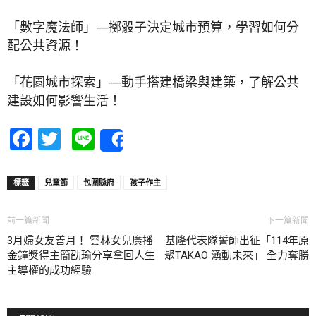
「數字魔法師」—擲骰子決定城市預算，學習如何分
配公共資源！
「花園城市探索」—動手搭建橋梁與建築，了解公共
建設如何影響生活！
Facebook
Twitter
Line
Share
標籤
兒童節
包圍縣府
孩子作主
前一篇新聞
下一篇新聞
3月婦女友善月！ 雲林女兒廣播
基隆代表隊誓師出征「114年原
金鐘獎得主簡劭瑜分享拿回人生
聚TAKAO 湧動未來」 全力奪勝
主導權的成功經驗