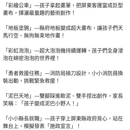
「彩繪公車」—孩子拿起畫筆，把屏東客運當成巨型
畫布，揮灑最童趣的藝術創作！
「地板塗鴉」—縣府地板變成超大畫布，讓孩子們天
馬行空、無拘無束地作畫！
「彩虹泡泡」—超大泡泡機持續運轉，孩子們全身浸
泡在綿密泡泡的世界裡！
「勇者救援任務」—消防局操刀設計，小小消防員換
裝出動，挑戰緊急救援！
「泥巴天地」—雙腳踩進軟泥、雙手捏出創作，家長
笑稱：「孩子變成泥巴小野人！」
「小小縣長就職」—孩子穿上屏東縣政府背心，站在
舞台上，模擬發表「施政宣言」！