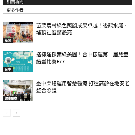
相關新聞
更多作者
苗栗農村綠色照顧成果卓越！後龍水尾、
埔頂社區驚艷亮...
新聞
搭捷運探索綠美圖！台中捷運第二屆兒童
繪畫比賽8/7...
台中
臺中榮總運用智慧醫療 打造高齡在地安老
整合照護
健康醫療