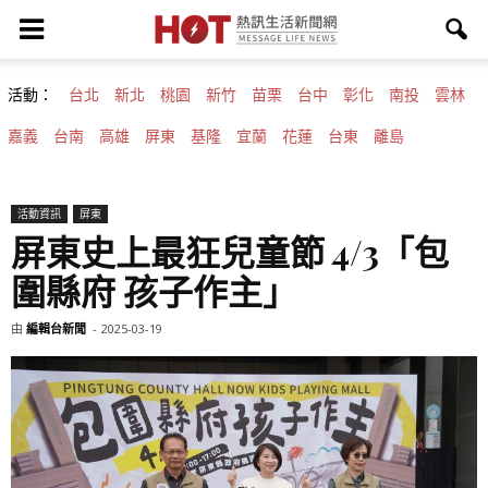
活動：
台北
新北
桃園
新竹
苗栗
台中
彰化
南投
雲林
嘉義
台南
高雄
屏東
基隆
宜蘭
花蓮
台東
離島
活動資訊
屏東
屏東史上最狂兒童節 4/3「包
圍縣府 孩子作主」
由
編輯台新聞
-
2025-03-19