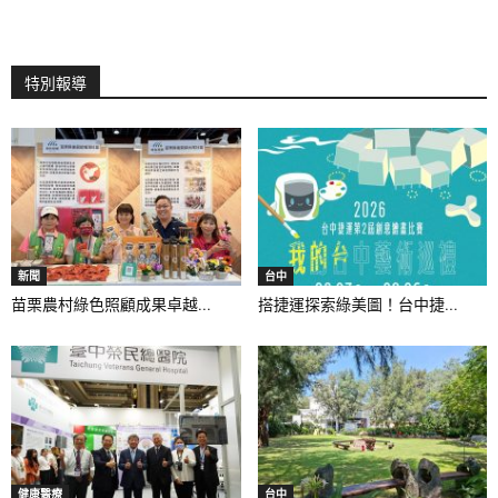
特別報導
新聞
台中
苗栗農村綠色照顧成果卓越...
搭捷運探索綠美圖！台中捷...
健康醫療
台中