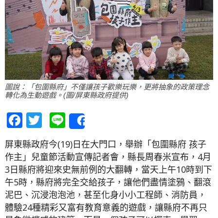
圖說：「包圍縣府」不僅讓孩子歡樂玩樂，更將抽象的政策理念
轉化為生動遊戲。(圖/屏東縣政府提供)
Facebook
Twitter
Line
Share
屏東縣政府今(19)日在大門口，舉辦「包圍縣府 孩子
作主」兒童節活動宣傳記者會，縣長周春米宣布，4月
3日縣府將迎來史無前例的大翻轉，當天上午10時到下
午5時，縣府將完全交給孩子，讓他們盡情塗鴉、翻滾
泥巴、沉浸泡泡池，甚至化身小小工程師、消防員，
體驗24種精彩又富有教育意義的遊戲，讓縣府不再只