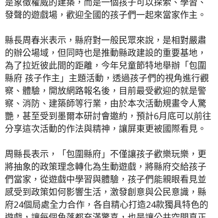
是象徵權威的建築，而是一個孩子可以探索、學習、
發聲的遊戲場，歡迎全國的孩子們一起來當家作主。
縣長周春米表示，縣府對一般民眾來說，是相對嚴肅
的辦公場域，但同時也是推動縣政建設的重要基地，
為了拉近彼此間的距離，今年兒童節特地舉辦「包圍
縣府 孩子作主」主題活動，透過孩子們的視角進行觀
察、體驗，開放網路報名後，目前最受歡迎的就是警
察、消防、建築師等行業，由於本次活動規畫令人驚
艷，甚至受到墨爾本研討會邀約，預計6月底可以前往
分享這次活動的作法與精神，讓屏東更被國際看見。
周縣長表示，「包圍縣府」不僅讓孩子歡樂玩樂，更
將抽象的政策理念轉化為生動遊戲，將縣府交給孩子
們當家，從遊戲中學習與體驗，孩子們能親眼看見並
感受到政策如何影響生活，激發創意與公民意識，縣
府24個局處全力合作，各自精心打造24款獨具特色的
遊戲，讓每個角落都充滿驚喜，也是讓公共空間真正