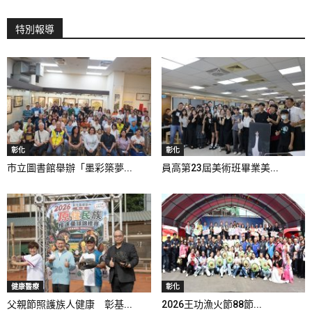
特別報導
彰化
彰化
市立圖書館舉辦「墨彩築夢...
員高第23屆美術班畢業美...
健康醫療
彰化
父親節照護族人健康 彰基...
2026王功漁火節88節...