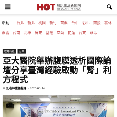
活動：
台北
新北
桃園
新竹
苗栗
台中
彰化
南投
雲林
嘉義
台南
高雄
屏東
基隆
宜蘭
花蓮
台東
離島
在地特區
台中
亞大醫院舉辦腹膜透析國際論
壇分享臺灣經驗啟動「腎」利
方程式
由
記者林重鎣報導
-
2025-03-14