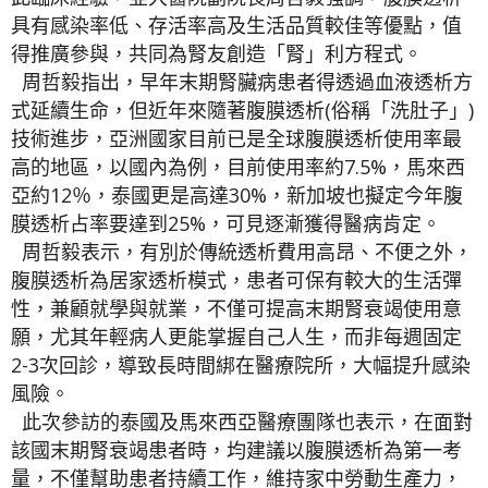
具有感染率低、存活率高及生活品質較佳等優點，值
得推廣參與，共同為腎友創造「腎」利方程式。
周哲毅指出，早年末期腎臟病患者得透過血液透析方
式延續生命，但近年來隨著腹膜透析(俗稱「洗肚子」)
技術進步，亞洲國家目前已是全球腹膜透析使用率最
高的地區，以國內為例，目前使用率約7.5%，馬來西
亞約12％，泰國更是高達30%，新加坡也擬定今年腹
膜透析占率要達到25%，可見逐漸獲得醫病肯定。
周哲毅表示，有別於傳統透析費用高昂、不便之外，
腹膜透析為居家透析模式，患者可保有較大的生活彈
性，兼顧就學與就業，不僅可提高末期腎衰竭使用意
願，尤其年輕病人更能掌握自己人生，而非每週固定
2-3次回診，導致長時間綁在醫療院所，大幅提升感染
風險。
此次參訪的泰國及馬來西亞醫療團隊也表示，在面對
該國末期腎衰竭患者時，均建議以腹膜透析為第一考
量，不僅幫助患者持續工作，維持家中勞動生產力，