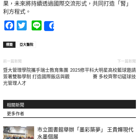
果，未來將持續透過國際交流形式，共同打造「腎」
利方程式。
Facebook
Twitter
Line
Share
標籤
亞大醫院
前一篇新聞
下一篇新聞
暨大管理學院攜手瑞士教育集團
2025修平科大明星高校籃球邀請
簽署雙聯學制 打造國際飯店與觀
賽 多校齊聚切磋球技
光管理人才
相關新聞
更多作者
市立圖書館舉辦「墨彩築夢」 王貴嬋現代
水墨個展