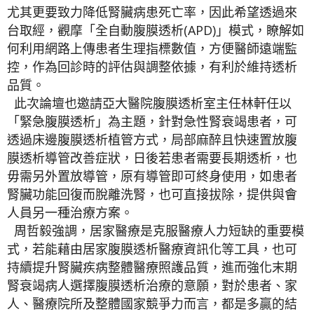
尤其更要致力降低腎臟病患死亡率，因此希望透過來
台取經，觀摩「全自動腹膜透析(APD)」模式，瞭解如
何利用網路上傳患者生理指標數值，方便醫師遠端監
控，作為回診時的評估與調整依據，有利於維持透析
品質。
此次論壇也邀請亞大醫院腹膜透析室主任林軒任以
「緊急腹膜透析」為主題，針對急性腎衰竭患者，可
透過床邊腹膜透析植管方式，局部麻醉且快速置放腹
膜透析導管改善症狀，日後若患者需要長期透析，也
毋需另外置放導管，原有導管即可終身使用，如患者
腎臟功能回復而脫離洗腎，也可直接拔除，提供與會
人員另一種治療方案。
周哲毅強調，居家醫療是克服醫療人力短缺的重要模
式，若能藉由居家腹膜透析醫療資訊化等工具，也可
持續提升腎臟疾病整體醫療照護品質，進而強化末期
腎衰竭病人選擇腹膜透析治療的意願，對於患者、家
人、醫療院所及整體國家競爭力而言，都是多贏的結