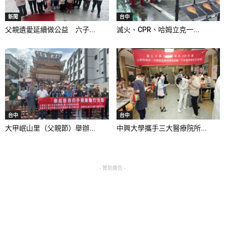
新聞
台中
父親遺愛延續做公益 六子...
滅火、CPR、哈姆立克一...
台中
台中
大甲岷山里（父親節）舉辦...
中興大學攜手三大醫療院所...
- 贊助廣告 -