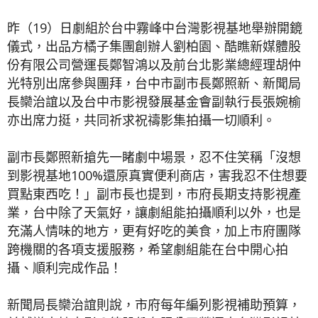
昨（19）日劇組於台中霧峰中台灣影視基地舉辦開鏡
儀式，出品方橘子集團創辦人劉柏園、酷瞧新媒體股
份有限公司營運長鄭智鴻以及前台北影業總經理胡仲
光特別出席參與團拜，台中市副市長鄭照新、新聞局
長欒治誼以及台中市影視發展基金會副執行長張婉榆
亦出席力挺，共同祈求祝禱影集拍攝一切順利。
副市長鄭照新搶先一睹劇中場景，忍不住笑稱「沒想
到影視基地100%還原真實便利商店，害我忍不住想要
買點東西吃！」副市長也提到，市府長期支持影視產
業，台中除了天氣好，讓劇組能拍攝順利以外，也是
充滿人情味的地方，更有好吃的美食，加上市府團隊
跨機關的各項支援服務，希望劇組能在台中開心拍
攝、順利完成作品！
新聞局長欒治誼則說，市府每年編列影視補助預算，