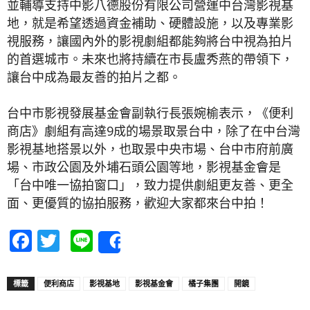
並輔導支持中影八德股份有限公司營運中台灣影視基
地，就是希望透過資金補助、硬體設施，以及專業影
視服務，讓國內外的影視劇組都能夠將台中視為拍片
的首選城市。未來也將持續在市長盧秀燕的帶領下，
讓台中成為最友善的拍片之都。
台中市影視發展基金會副執行長張婉榆表示，《便利
商店》劇組有高達9成的場景取景台中，除了在中台灣
影視基地搭景以外，也取景中央市場、台中市府前廣
場、市政公園及外埔石頭公園等地，影視基金會是
「台中唯一協拍窗口」，致力提供劇組更友善、更全
面、更優質的協拍服務，歡迎大家都來台中拍！
Facebook
Twitter
Line
Share
標籤
便利商店
影視基地
影視基金會
橘子集團
開鏡