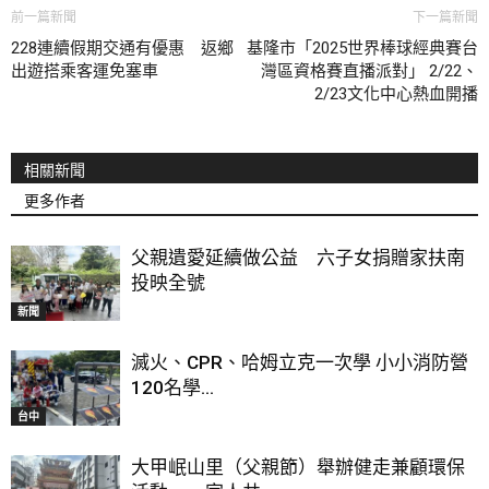
前一篇新聞
下一篇新聞
228連續假期交通有優惠 返鄉
基隆市「2025世界棒球經典賽台
出遊搭乘客運免塞車
灣區資格賽直播派對」 2/22、
2/23文化中心熱血開播
相關新聞
更多作者
父親遺愛延續做公益 六子女捐贈家扶南
投映全號
新聞
滅火、CPR、哈姆立克一次學 小小消防營
120名學...
台中
大甲岷山里（父親節）舉辦健走兼顧環保