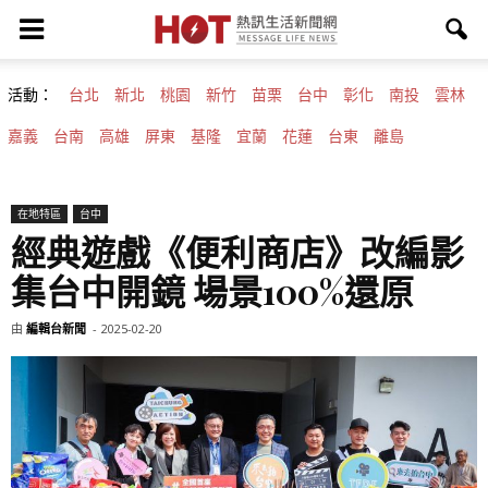
活動：
台北
新北
桃園
新竹
苗栗
台中
彰化
南投
雲林
嘉義
台南
高雄
屏東
基隆
宜蘭
花蓮
台東
離島
在地特區
台中
經典遊戲《便利商店》改編影
集台中開鏡 場景100%還原
由
編輯台新聞
-
2025-02-20