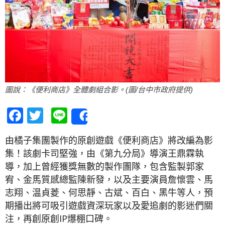
圖說：《便利商店》全體劇組合影。(圖/台中市政府提供)
Facebook
Twitter
Line
Share
由橘子集團製作的原創遊戲《便利商店》將改編為影
集！該劇卡司堅強，由《第九分局》導演王鼎霖執
導，加上曾經獲獎無數的製作團隊，包含監製郭家
宥、金馬質感總監陳新發，以及主要演員詹懷雲、馬
志翔、温貞菱、何思靜、古斌、百白、黑牛等人，預
期播出將可吸引遊戲資深玩家以及愛追劇的影迷們關
注，再創原創IP爆棚口碑。