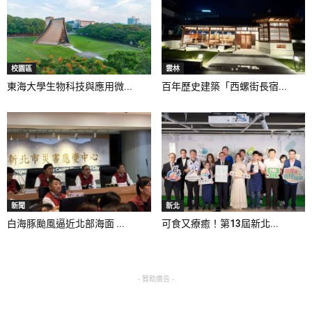
校園區
雲林
東海大學生物科技與應用微...
百年歷史建築「西螺街長宿...
新聞
新北
白海豚颱風逼近北部海面 ...
可食又療癒！第13屆新北...
- 贊助廣告 -