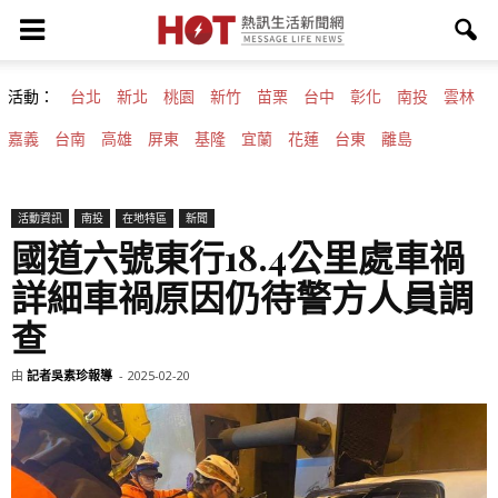
活動：
台北
新北
桃園
新竹
苗栗
台中
彰化
南投
雲林
嘉義
台南
高雄
屏東
基隆
宜蘭
花蓮
台東
離島
活動資訊
南投
在地特區
新聞
國道六號東行18.4公里處車禍
詳細車禍原因仍待警方人員調
查
由
記者吳素珍報導
-
2025-02-20