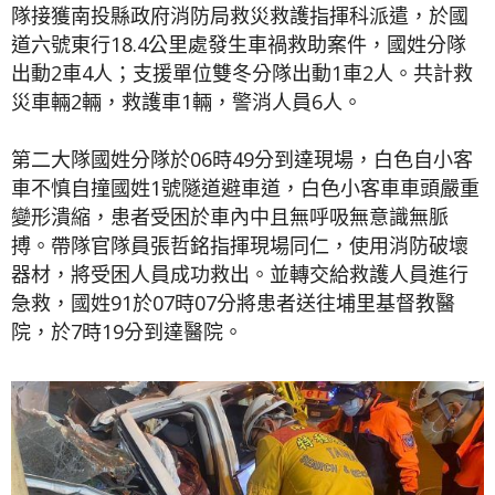
隊接獲南投縣政府消防局救災救護指揮科派遣，於國
道六號東行18.4公里處發生車禍救助案件，國姓分隊
出動2車4人；支援單位雙冬分隊出動1車2人。共計救
災車輛2輛，救護車1輛，警消人員6人。
第二大隊國姓分隊於06時49分到達現場，白色自小客
車不慎自撞國姓1號隧道避車道，白色小客車車頭嚴重
變形潰縮，患者受困於車內中且無呼吸無意識無脈
搏。帶隊官隊員張哲銘指揮現場同仁，使用消防破壞
器材，將受困人員成功救出。並轉交給救護人員進行
急救，國姓91於07時07分將患者送往埔里基督教醫
院，於7時19分到達醫院。