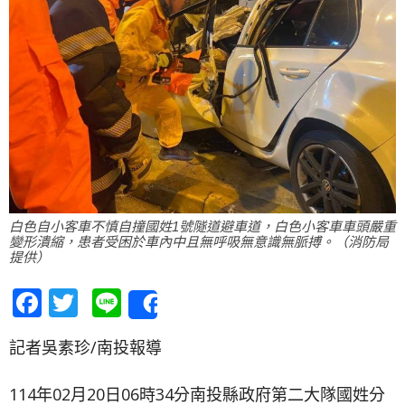
白色自小客車不慎自撞國姓1號隧道避車道，白色小客車車頭嚴重
變形潰縮，患者受困於車內中且無呼吸無意識無脈搏。（消防局
提供）
Facebook
Twitter
Line
Share
記者吳素珍/南投報導
114年02月20日06時34分南投縣政府第二大隊國姓分