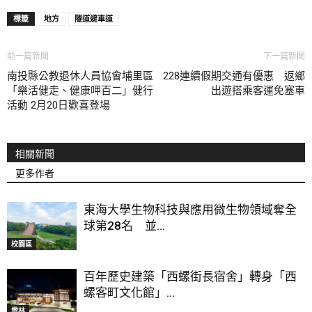
標籤
地方
隧道避車道
前一篇新聞
下一篇新聞
南投縣公教退休人員協會埔里區
228連續假期交通有優惠 返鄉
「樂活健走、健康呷百二」健行
出遊搭乘客運免塞車
活動 2月20日歡喜登場
相關新聞
更多作者
東海大學生物科技與應用微生物領域奪全
球第28名 並...
校園區
百年歷史建築「西螺街長宿舍」轉身「西
螺客町文化館」...
雲林