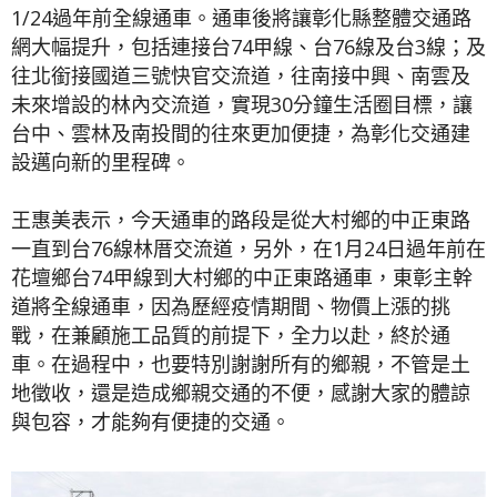
1/24過年前全線通車。通車後將讓彰化縣整體交通路
網大幅提升，包括連接台74甲線、台76線及台3線；及
往北銜接國道三號快官交流道，往南接中興、南雲及
未來增設的林內交流道，實現30分鐘生活圈目標，讓
台中、雲林及南投間的往來更加便捷，為彰化交通建
設邁向新的里程碑。
王惠美表示，今天通車的路段是從大村鄉的中正東路
一直到台76線林厝交流道，另外，在1月24日過年前在
花壇鄉台74甲線到大村鄉的中正東路通車，東彰主幹
道將全線通車，因為歷經疫情期間、物價上漲的挑
戰，在兼顧施工品質的前提下，全力以赴，終於通
車。在過程中，也要特別謝謝所有的鄉親，不管是土
地徵收，還是造成鄉親交通的不便，感謝大家的體諒
與包容，才能夠有便捷的交通。