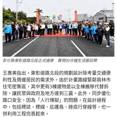
彰化縣東彰道路北段正式通車 實現30分鐘生活圈目標
王惠美指出，東彰道路北段的規劃設計除考量交通便
利性及周邊居民的需求外，由於計畫路線緊鄰員林市
住宅密集區，其中更有3棟建物是以全棟搬移代替拆
除，讓民眾與政府及地方達到三贏。此外，同步優化
路口安全，因為「人行煉獄」的問題，在設計過程
中，包括標誌、標線、庇護島、綠底行穿線等，也一
併利用工程完善起來。