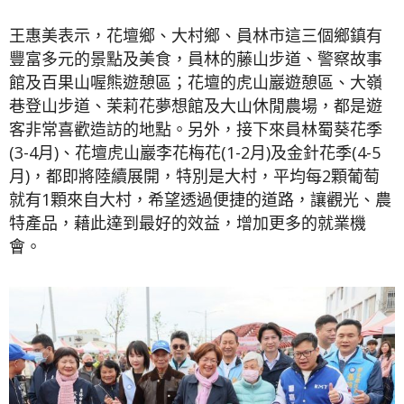
王惠美表示，花壇鄉、大村鄉、員林市這三個鄉鎮有
豐富多元的景點及美食，員林的藤山步道、警察故事
館及百果山喔熊遊憩區；花壇的虎山巖遊憩區、大嶺
巷登山步道、茉莉花夢想館及大山休閒農場，都是遊
客非常喜歡造訪的地點。另外，接下來員林蜀葵花季
(3-4月)、花壇虎山巖李花梅花(1-2月)及金針花季(4-5
月)，都即將陸續展開，特別是大村，平均每2顆葡萄
就有1顆來自大村，希望透過便捷的道路，讓觀光、農
特產品，藉此達到最好的效益，增加更多的就業機
會。