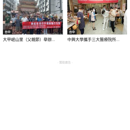
台中
台中
大甲岷山里（父親節）舉辦...
中興大學攜手三大醫療院所...
- 贊助廣告 -