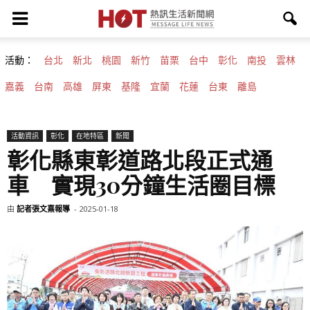
活動：
台北
新北
桃園
新竹
苗栗
台中
彰化
南投
雲林
嘉義
台南
高雄
屏東
基隆
宜蘭
花蓮
台東
離島
活動資訊
彰化
在地特區
新聞
彰化縣東彰道路北段正式通
車 實現30分鐘生活圈目標
由
記者張文熹報導
-
2025-01-18