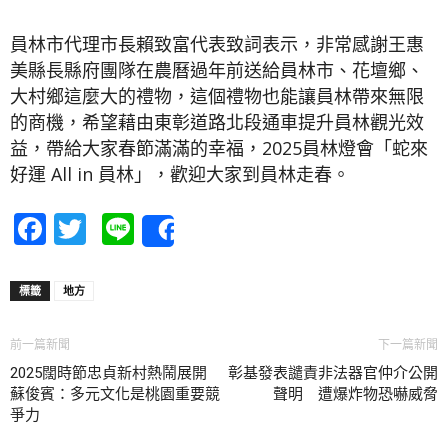
員林市代理市長賴致富代表致詞表示，非常感謝王惠
美縣長縣府團隊在農曆過年前送給員林市、花壇鄉、
大村鄉這麼大的禮物，這個禮物也能讓員林帶來無限
的商機，希望藉由東彰道路北段通車提升員林觀光效
益，帶給大家春節滿滿的幸福，2025員林燈會「蛇來
好運 All in 員林」，歡迎大家到員林走春。
Facebook
Twitter
Line
Share
標籤
地方
前一篇新聞
下一篇新聞
2025闊時節忠貞新村熱鬧展開
彰基發表譴責非法器官仲介公開
蘇俊賓：多元文化是桃園重要競
聲明 遭爆炸物恐嚇威脅
爭力