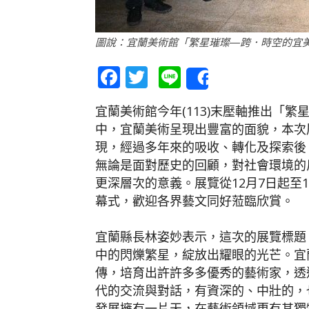
圖說：宜蘭美術館「繁星璀璨—跨．時空的宜美
Facebook
Twitter
Line
Share
宜蘭美術館今年(113)末壓軸推出「
中，宜蘭美術呈現出豐富的面貌，本次
現，經過多年來的吸收、轉化及探索後
無論是面對歷史的回顧，對社會環境的
更深層次的意義。展覽從12月7日起至11
幕式，歡迎各界藝文同好蒞臨欣賞。
宜蘭縣長林姿妙表示，這次的展覽標題
中的閃爍繁星，綻放出耀眼的光芒。宜
傳，培育出許許多多優秀的藝術家，透
代的交流與對話，有資深的、中壯的，
發展擁有一片天，在藝術領域更有其獨