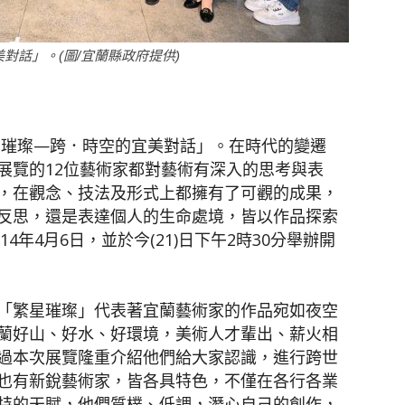
對話」。(圖/宜蘭縣政府提供)
聞
繁星璀璨—跨．時空的宜美對話」。在時代的變遷
展覽的12位藝術家都對藝術有深入的思考與表
網
，在觀念、技法及形式上都擁有了可觀的成果，
反思，還是表達個人的生命處境，皆以作品探索
4年4月6日，並於今(21)日下午2時30分舉辦開
「繁星璀璨」代表著宜蘭藝術家的作品宛如夜空
蘭好山、好水、好環境，美術人才輩出、薪火相
過本次展覽隆重介紹他們給大家認識，進行跨世
也有新銳藝術家，皆各具特色，不僅在各行各業
特的天賦，他們質樸、低調，潛心自己的創作，