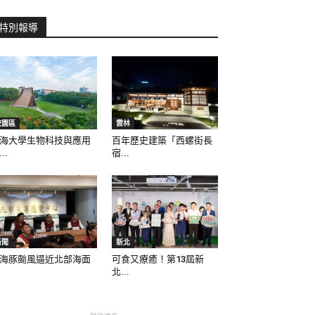
特別報導
校園區
雲林
海大學生物科技與應用
百年歷史建築「西螺街長
..
宿...
新聞
新北
海豚颱風逼近北部海面
可食又療癒！第13屆新
北...