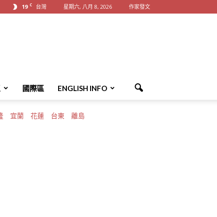
C
19
台灣
星期六, 八月 8, 2026
作家發文
區
國際區
ENGLISH INFO
隆
宜蘭
花蓮
台東
離島