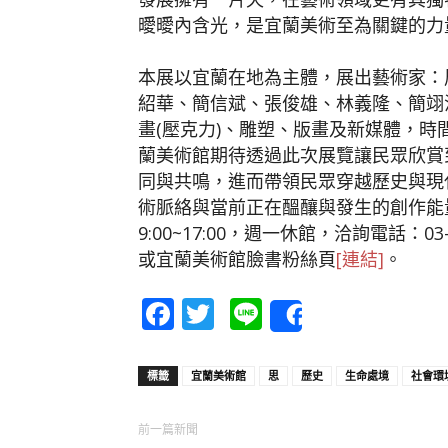
曖曖內含光，是宜蘭美術至為關鍵的力
本展以宜蘭在地為主體，展出藝術家：
紹華、簡信斌、張俊雄、林義隆、簡翊
畫(壓克力)、雕塑、版畫及新媒體，
蘭美術館期待透過此次展覽讓民眾欣賞
同與共鳴，進而帶領民眾穿越歷史與現
術脈絡與當前正在醞釀與發生的創作能
9:00~17:00，週一休館，洽詢電話：0
或宜蘭美術館臉書粉絲頁
[連結]
。
Facebook
Twitter
Line
Share
標籤
宜蘭美術館
思
歷史
生命處境
社會環
前一篇新聞