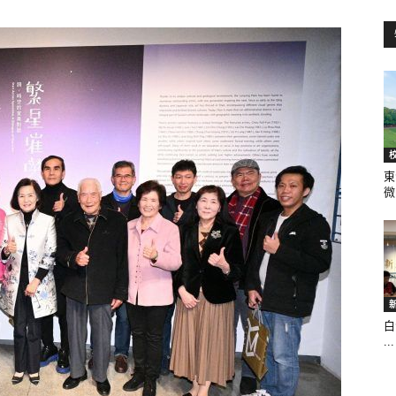
訊
生
東
微.
活
白
...
新