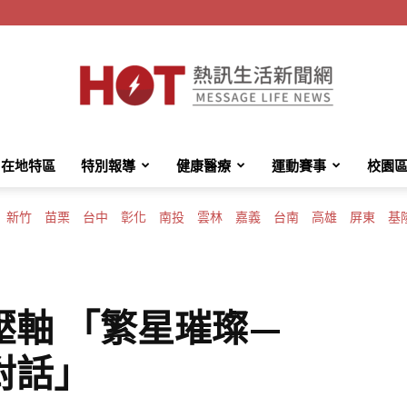
在地特區
特別報導
健康醫療
運動賽事
校園
HotMessage
新竹
苗栗
台中
彰化
南投
雲林
嘉義
台南
高雄
屏東
基
熱
軸 「繁星璀璨—
對話」