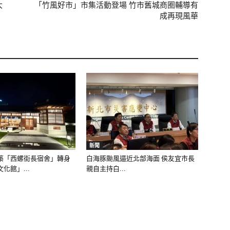
大
「竹風好市」市集活動登場 竹市舊城商圈輔導有
成再現風華
新聞
築「西螺街長宿舍」轉身
白海豚颱風逼近北部海面 侯友宜市長
化館」...
親自主持白...