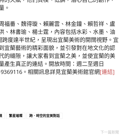
量。
周福番、魏得璇、賴麗雲、林金鐘、賴哲祥、盧
洪、林書瑜、楊士霆，內容包括水彩、水墨、油
時間跨度達半世紀，呈現出宜蘭美術的開闊視野。宜
到宜蘭藝術的精彩面貌，並引發對在地文化的認
代的縫隙，讓大家看到宜蘭之美，並使宜蘭的美
量產生真正的連結。開放時間：週二至週日
3-9369116。相關訊息詳見宜蘭美術館官網
[連結]
境
繁星璀璨
跨．時空的宜美對話
下一篇新聞