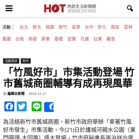
活動：
台北
新北
桃園
新竹
苗栗
台中
彰化
南投
雲林
嘉義
台南
高雄
屏東
基隆
宜蘭
花蓮
台東
離島
活動資訊
新竹
「竹風好市」市集活動登場 竹
市舊城商圈輔導有成再現風華
由
編輯台新聞
-
2024-12-21
Facebook
Twitter
Line
Share
為活絡新竹市舊城商圈，新竹市政府舉辦「乘著竹風
好市發生」市集活動，今(21)日於護城河親水公園（東
門圓環-大同路）盛大登場，竹市府秘書長張治祥出席