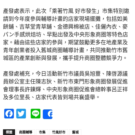
產發處表示，此次「乘著竹風 好市發生」市集特別邀
請到今年度參與輔導計畫的店家現場擺攤，包括如美
餅舖、吉草堂青草舖、金德興棉被店、佳儷內衣、麥
パン手感烘焙坊、早點出發及中央形象商圈等特色店
家。藉由這些店家的參與，期望鼓勵更多在地產業及
青年創業者投入舊城商圈輔導計畫，共同推動竹市舊
城區的產業創新與發展，攜手提升商圈整體競爭力。
產發處補充，今日活動新竹市議員吳旭豐、陳啓源議
員辦公室主任陳志狄、新竹市東門形象商圈發展促進
會理事長許鍊輝、中央形象商圈促進會總幹事呂正祥
及多位里長、店家代表皆到場共襄盛舉。
Facebook
Twitter
Line
Share
標籤
商圈輔導
市集
竹風好市
舊城