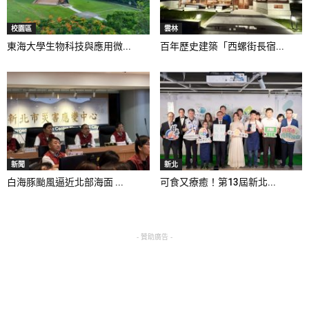
校園區
雲林
東海大學生物科技與應用微...
百年歷史建築「西螺街長宿...
新聞
新北
白海豚颱風逼近北部海面 ...
可食又療癒！第13屆新北...
- 贊助廣告 -