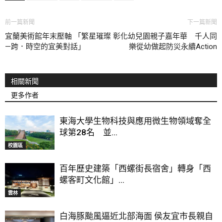
前一篇新聞
下一篇新聞
宜蘭美術館年末壓軸 「繁星璀璨
彰化幼兒園親子嘉年華 千人同
—跨．時空的宜美對話」
樂從幼做起防災永續Action
相關新聞
更多作者
東海大學生物科技與應用微生物領域奪全
球第28名 並...
校園區
百年歷史建築「西螺街長宿舍」轉身「西
螺客町文化館」...
雲林
白海豚颱風逼近北部海面 侯友宜市長親自