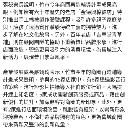
張秘書長說明，竹市今年商圈再造輔導計畫成果亮
眼。例如擁有六十年歷史的老店「金德興棉被店」特
別推出手工棉被製作體驗課程，吸引許多親子家庭參
與，讓孩子透過實作體驗傳統工藝的獨特魅力，進一
步了解在地文化故事。另外，百年老店「吉草堂青草
舖」則在顧問團隊的協助下重新梳理品牌形象，進行
店面改造，營造更具吸引力的消費環境，為舊城注入
新活力，展現昔日繁華風采。
產業發展處長嚴翊琦表示，竹市今年的商圈再造輔導
計畫成果豐碩，參與的15家店家中，有8家透過影音行
銷策略，進行短影片拍攝導入社群數位行銷，大幅提
升線上知名度，5家成功開發創新服務或商品，藉由創
新優化的提升，加深顧客對商圈的新印象，此外，更
有2家進行店面環境改善，跳脫舊有框架，以嶄新形象
迎接顧客，不僅打造品牌獨有的特色，更為舊城商圈
帶來新穎又豐沛的創新能量。