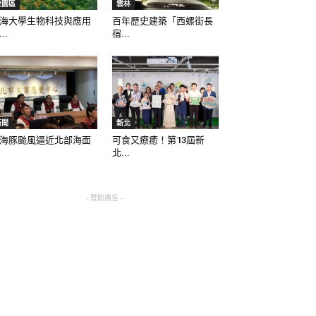
校園區
雲林
海大學生物科技與應用
百年歷史建築「西螺街長
..
宿...
新聞
新北
海豚颱風逼近北部海面
可食又療癒！第13屆新
北...
- 贊助廣告 -