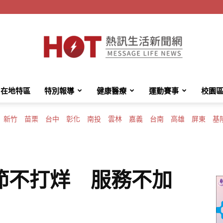
在地特區
特別報導
健康醫療
運動賽事
校園
HotMessage
新竹
苗栗
台中
彰化
南投
雲林
嘉義
台南
高雄
屏東
基
熱
節不打烊 服務不加