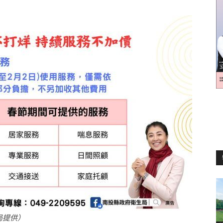
訊
生
活
新
局提供）