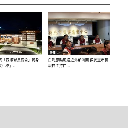
新聞
築「西螺街長宿舍」轉身
白海豚颱風逼近北部海面 侯友宜市長
化館」...
親自主持白...