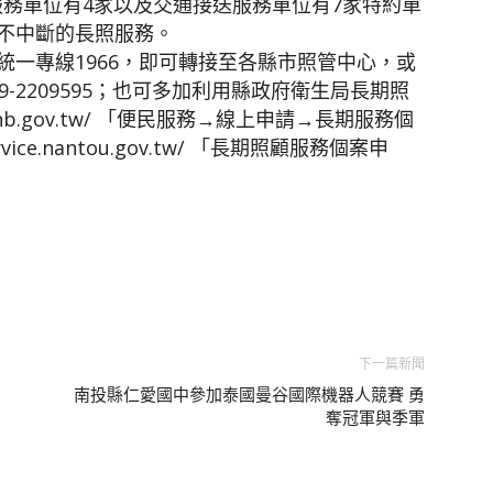
服務單位有4家以及交通接送服務單位有7家特約單
不中斷的長照服務。
一專線1966，即可轉接至各縣市照管中心，或
-2209595；也可多加利用縣政府衛生局長期照
shb.gov.tw/ 「便民服務→線上申請→長期服務個
ice.nantou.gov.tw/ 「長期照顧服務個案申
下一篇新聞
南投縣仁愛國中參加泰國曼谷國際機器人競賽 勇
奪冠軍與季軍