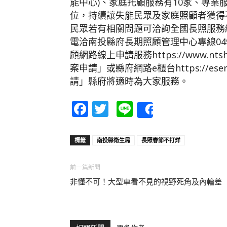
能中心)、家庭托顧服務有10家、專業
位，持續讓失能民眾及家庭照顧者獲得
民眾若有相關問題可洽詢全國長照服務統
電洽南投縣府長期照顧管理中心專線049
顧網路線上申請服務https://www.nt
案申請」或縣府網路e櫃台https://eserv
請」縣府將適時為大家服務。
Facebook
Twitter
Line
Share
標籤
南投縣衛生局
長照春節不打烊
前一篇新聞
非懂不可！大型車看不見的視野死角及內輪差