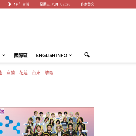
C
19
台灣
星期五, 八月 7, 2026
作家發文
區
國際區
ENGLISH INFO
隆
宜蘭
花蓮
台東
離島