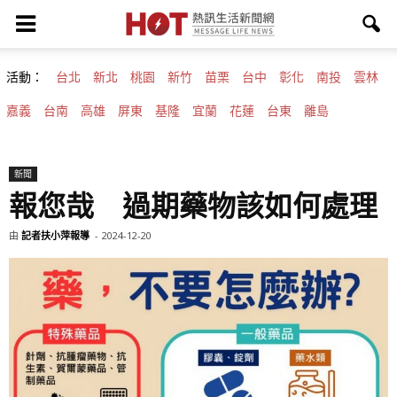
活動：
台北
新北
桃園
新竹
苗栗
台中
彰化
南投
雲林
嘉義
台南
高雄
屏東
基隆
宜蘭
花蓮
台東
離島
新聞
報您哉 過期藥物該如何處理
由
記者扶小萍報導
-
2024-12-20