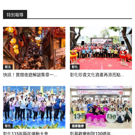
特別報導
新北
彰化
快訊！賞燈夜遊解謎集章一...
彰化珍貴文化資產再添亮點...
彰化
健康醫療
彰化115年縣民運動大會...
彰基歡慶創院130週年 ...