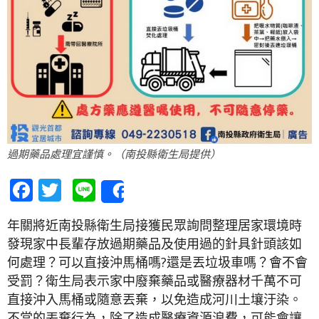
過期藥品處理宜謹慎。（南投縣衛生局提供）
Facebook
Twitter
Line
Share
年關將近南投縣衛生局接獲民眾詢問整理居家環境時
發現家中長輩存放過期藥品及使用過的針具針頭該如
何處理？可以直接沖馬桶嗎?還是丟垃圾車嗎？會不會
受罰？衛生局表示家中廢棄藥品或醫療器材千萬不可
直接沖入馬桶或隨意丟棄，以免造成河川土壤汙染。
不當的丟棄行為，除了造成醫療資源浪費，可能會讓