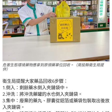
危害生態環境藥物應拿到原領藥單位回收。（南投縣衛生局提
供）
衛生局提醒大家藥品回收6步驟：
1.倒入：剩餘藥水倒入夾鏈袋中。
2.沖洗：將沖洗藥罐的水也倒入夾鏈袋。
3.集中：廢棄的藥丸、膠囊從鋁箔或藥袋包裝取出後放
入夾鏈袋。