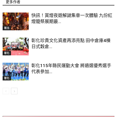
更多作者
快訊！賞燈夜遊解謎集章一次體驗 九份紅
燈籠祭展期最...
新北
彰化珍貴文化資產再添亮點 田中倉庫4棟
日式穀倉...
彰化
彰化115年縣民運動大會 將遴選優秀選手
代表參加...
彰化