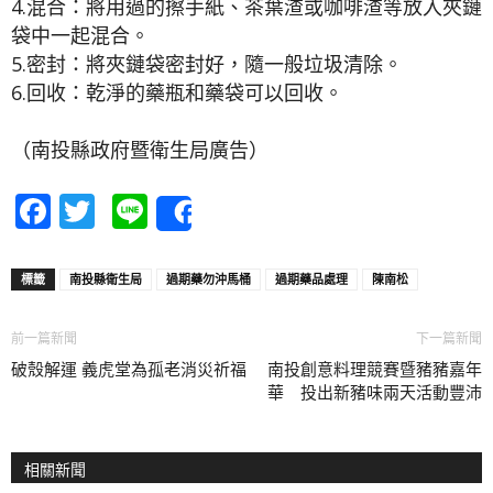
4.混合：將用過的擦手紙、茶葉渣或咖啡渣等放入夾鏈
袋中一起混合。
5.密封：將夾鏈袋密封好，隨一般垃圾清除。
6.回收：乾淨的藥瓶和藥袋可以回收。
（南投縣政府暨衛生局廣告）
Facebook
Twitter
Line
Share
標籤
南投縣衛生局
過期藥勿沖馬桶
過期藥品處理
陳南松
前一篇新聞
下一篇新聞
破殼解運 義虎堂為孤老消災祈福
南投創意料理競賽暨豬豬嘉年
華 投出新豬味兩天活動豐沛
相關新聞