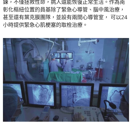
鍊，不僅拯救性命，病人還能恢復正常生活。作為南
彰化樞紐位置的員基除了緊急心導管、腦中風治療，
甚至還有葉克膜團隊，並設有兩間心導管室， 可以24
小時提供緊急心肌梗塞的取栓治療。