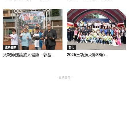
健康醫療
彰化
父親節照護族人健康 彰基...
2026王功漁火節88節...
- 贊助廣告 -