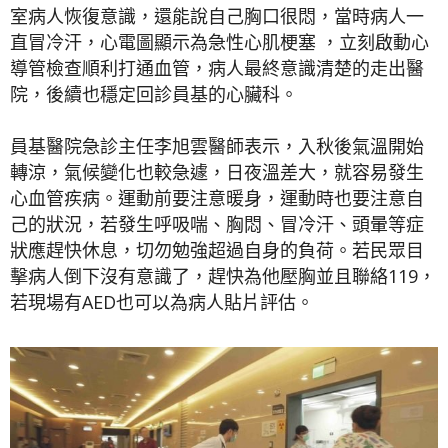
室病人恢復意識，還能說自己胸口很悶，當時病人一
直冒冷汗，心電圖顯示為急性心肌梗塞 ，立刻啟動心
導管檢查順利打通血管，病人最終意識清楚的走出醫
院，後續也穩定回診員基的心臟科。
員基醫院急診主任李旭雲醫師表示，入秋後氣溫開始
轉涼，氣候變化也較急遽，日夜溫差大，就容易發生
心血管疾病。運動前要注意暖身，運動時也要注意自
己的狀況，若發生呼吸喘、胸悶、冒冷汗、頭暈等症
狀應趕快休息，切勿勉強超過自身的負荷。若民眾目
擊病人倒下沒有意識了，趕快為他壓胸並且聯絡119，
若現場有AED也可以為病人貼片評估。