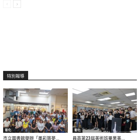
特別報導
彰化
彰化
市立圖書館舉辦「墨彩築夢...
員高第23屆美術班畢業美...