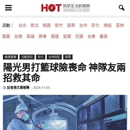
活動：
台北
新北
桃園
新竹
苗栗
台中
彰化
南投
雲林
嘉義
台南
高雄
屏東
基隆
宜蘭
花蓮
台東
離島
健康醫療
活動資訊
彰化
在地特區
新聞
陽光男打籃球險喪命 神隊友兩
招救其命
由
記者張文熹報導
-
2024-11-05