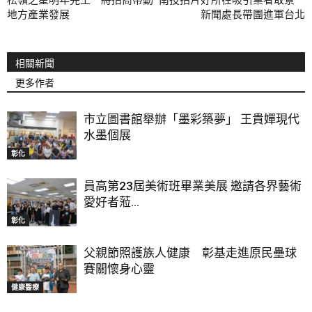
松嶺之星明年完工 將招商帶動
南投拍片好所在吸引業者取景
地方產業發展
新聞處長帶團進軍台北
相關新聞
更多作者
市立圖書館舉辦「墨彩築夢」 王貴嬋現代
水墨個展
彰化
員高第23屆美術班畢業美展 邀請各界藝術
愛好者蒞...
彰化
父親節照護族人健康 彰基走進原民壘球
賽關懷身心靈
健康醫療