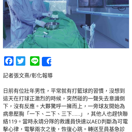
Facebook
Twitter
Line
Share
記者張文熹/彰化報導
日前有位壯年男性，平常就有打籃球的習慣，沒想到
這天在打球正激烈的時候，突然碰的一聲失去意識倒
下，沒有反應。大夥驚呼一擁而上，一旁球友開始為
病患壓胸「一下、二下、三下……」，其他人也趕快聯
絡119。當時永靖分隊的救護員快速以AED判斷為可電
擊心律，電擊兩次之後，恢復心跳。轉送至員基急診