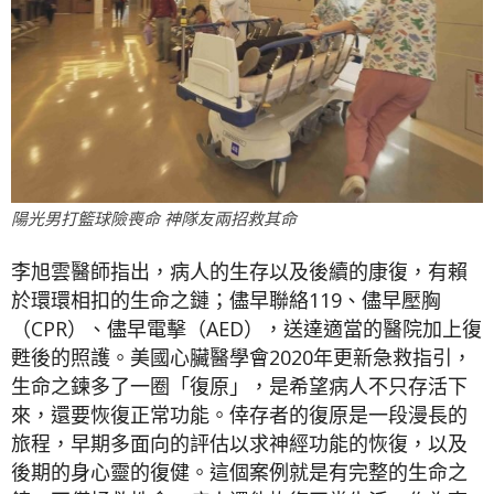
陽光男打籃球險喪命 神隊友兩招救其命
李旭雲醫師指出，病人的生存以及後續的康復，有賴
於環環相扣的生命之鏈；儘早聯絡119、儘早壓胸
（CPR）、儘早電擊（AED），送達適當的醫院加上復
甦後的照護。美國心臟醫學會2020年更新急救指引，
生命之鍊多了一圈「復原」，是希望病人不只存活下
來，還要恢復正常功能。倖存者的復原是一段漫長的
旅程，早期多面向的評估以求神經功能的恢復，以及
後期的身心靈的復健。這個案例就是有完整的生命之