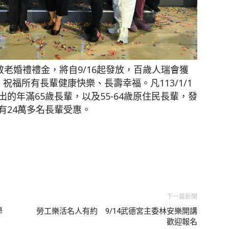
敬老婚禮禮金，將自9/16起發放，百歲人瑞會獲
祝福所有長輩健康快樂、長壽幸福。凡113/1/1
的年滿65歲長輩，以及55-64歲原住民長輩，發
有24萬多名長輩受惠。
下一篇新聞
學
勞工樂活名人有約 9/14武德宮主委林安樂開講
歡迎報名