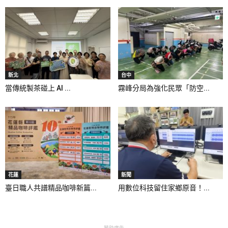
新北
台中
當傳統製茶碰上 AI ...
霧峰分局為強化民眾「防空...
花蓮
新聞
臺日職人共譜精品咖啡新篇...
用數位科技留住家鄉原音！...