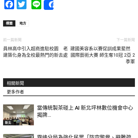
Facebook
Twitter
Line
Share
標籤
地方
前一篇新聞
下一篇新聞
員林高中引入超商進駐校園 老
建國美容系以賽促訓成果斐然
建築化身為全校最熱門的新去處
國際藝術大賽 師生奪10冠 2亞 2
季軍
相關新聞
更多作者
當傳統製茶碰上 AI 新北坪林數位機會中心
揭牌...
新北
霧峰分局為強化民眾「防空警覺、避難疏