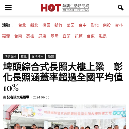
活動：
台北
新北
桃園
新竹
苗栗
台中
彰化
南投
雲林
嘉義
台南
高雄
屏東
基隆
宜蘭
花蓮
台東
離島
活動資訊
彰化
在地特區
新聞
埤頭綜合式長照大樓上梁 彰
化長照涵蓋率超過全國平均值
10%
由
記者張文熹報導
-
2024-06-05