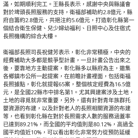
滿，如期順利完工。王縣長表示，感謝中央與縣議會
對於埤頭長照服務的支持，衛福部補助約2.8億元，縣
府自籌約2.8億元，共挹注約5.6億元，打造彰化縣第一
個結合衛生保健、兒少婦幼福利、日照中心及住宿式
長照機構的綜合大樓。
衛福部長照司長祝健芳表示，彰化非常積極，中央的
經費補助大多都是競爭型計畫，一旦計畫公告出來之
後，要靠地方主動提案，彰化縣多以縣府為主，邀集
各鄉鎮市公所一起提案，在前瞻計畫裡面，包括衛福
長照據點，彰化就提報65案，整個核定經費為16.5億
元，是全國22縣市中排名第1。尤其興建案涉及土地，
土地的尋覓就非常重要，另外，還有針對青年族群托
嬰資源的布建，以及針對老人的長照相關資源的布建
等，也看到彰化縣在對於長照需求人數的服務涵蓋率
已達到89.21%，而全國的平均值則是80.12%，高過全
國平均值近10%，可以看出彰化非常努力從預防延緩