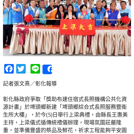
Facebook
Twitter
Line
Share
記者張文熹／彰化報導
彰化縣政府爭取「獎助布建住宿式長照機構公共化資
源計畫」於埤頭鄉新建「埤頭鄉綜合式長照服務暨衛
生所大樓」，於今(5)日舉行上梁典禮，由縣長王惠美
主持，上梁儀式循傳統禮儀辦理，現場氛圍莊嚴隆
重，並準備豐盛的祭品及鮮花，祈求工程能夠平安圓