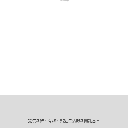
- 贊助廣告 -
提供新鮮、有趣、貼近生活的新聞訊息。