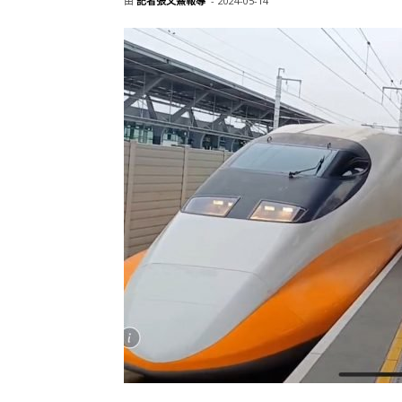
由
記者張文熹報導
-
2024-05-14