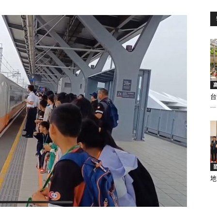
訊
生
台
...
活
地
新