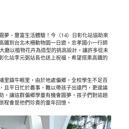
聞
圓夢、豐富生活體驗！今（14）日彰化站協助來
高鐵到台北木柵動物園一日遊。忠孝國小一行師
站大廳以植物花卉為造型的挑高設計，讓許多從未
彰化站李元弼站長也送上祝福，希望搭乘高鐵的
網
埔里鎮牛眠里，由於地處偏鄉，全校學生不足百
，且平日忙於農事，難以帶孩子出遠門，更遑論
助，讓這群偏鄉學童有機會圓夢，孩子們對這趟
旅程會是他們珍貴的童年回憶。