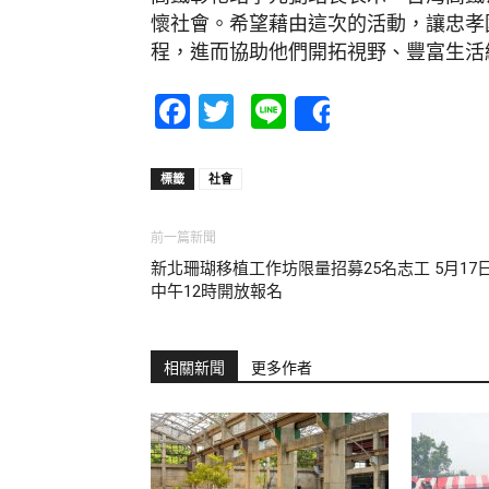
懷社會。希望藉由這次的活動，讓忠孝
程，進而協助他們開拓視野、豐富生活
Facebook
Twitter
Line
Share
標籤
社會
前一篇新聞
新北珊瑚移植工作坊限量招募25名志工 5月17
中午12時開放報名
相關新聞
更多作者