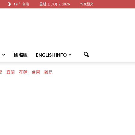
C
19
台灣
星期日, 八月 9, 2026
作家發文
區
國際區
ENGLISH INFO
隆
宜蘭
花蓮
台東
離島