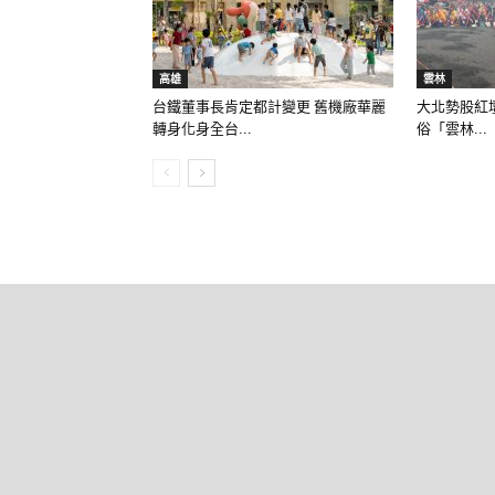
高雄
雲林
台鐵董事長肯定都計變更 舊機廠華麗
大北勢股紅壇
轉身化身全台...
俗「雲林...