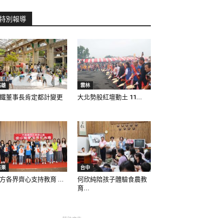
特別報導
高雄
雲林
鐵董事長肯定都計變更
大北勢股紅壇動土 11...
苗栗
台中
方各界齊心支持教育 ...
何欣純陪孩子體驗食農教
育...