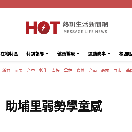
在地特區
特別報導
健康醫療
運動賽事
校園
HotMessage
新竹
苗栗
台中
彰化
南投
雲林
嘉義
台南
高雄
屏東
基
熱
 助埔里弱勢學童感