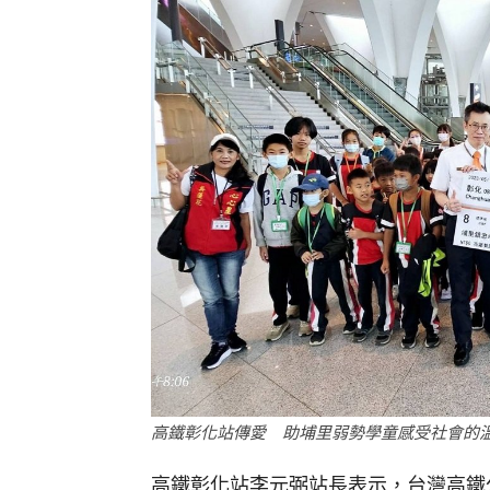
高鐵彰化站傳愛 助埔里弱勢學童感受社會的
高鐵彰化站李元弼站長表示，台灣高鐵