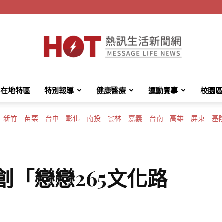
在地特區
特別報導
健康醫療
運動賽事
校園
HotMessage
新竹
苗栗
台中
彰化
南投
雲林
嘉義
台南
高雄
屏東
基
熱
創「戀戀265文化路