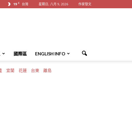
C
19
台灣
星期日, 八月 9, 2026
作家發文
區
國際區
ENGLISH INFO
隆
宜蘭
花蓮
台東
離島