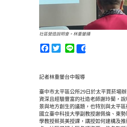
社區營造說明會。林重鎣攝
Facebook
Twitter
Line
Share
記者林重鎣台中報導
臺中市太平區公所29日於太平買菸場
資深且經驗豐富的社造老師謝玲蘭，說
景與地方創生的議題，也特別與太平區
國立臺中科技大學副教授謝佩倫、東勢
學教授蔡英美授課，講授如何建構及推