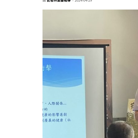
由
記者林重鎣報導
-
2024-04-29