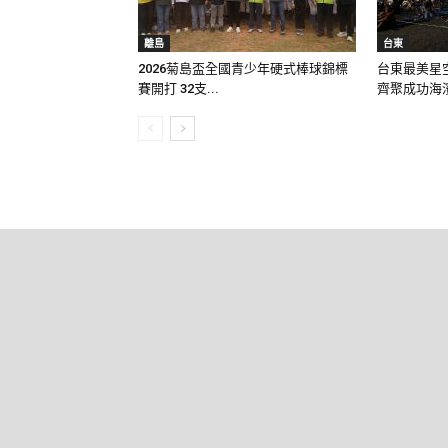
離島
台東
2026菊島盃全國青少年硬式棒球錦標
台東最美星空
賽開打 32支...
齊聚成功海濱