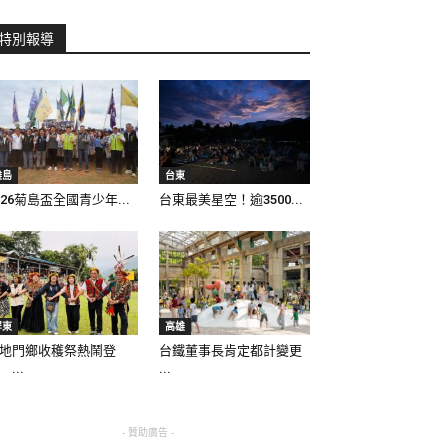
特別報導
離島
台東
026菊島盃全國青少年...
台東最美星空！逾3500...
屏東
高雄
地門鄉收穫祭熱鬧登
台鐵董事長肯定都計變更
 ...
...
- 贊助廣告 -