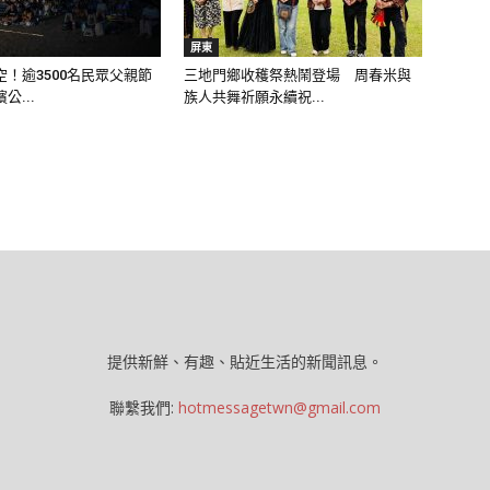
屏東
！逾3500名民眾父親節
三地門鄉收穫祭熱鬧登場 周春米與
公...
族人共舞祈願永續祝...
提供新鮮、有趣、貼近生活的新聞訊息。
聯繫我們:
hotmessagetwn@gmail.com