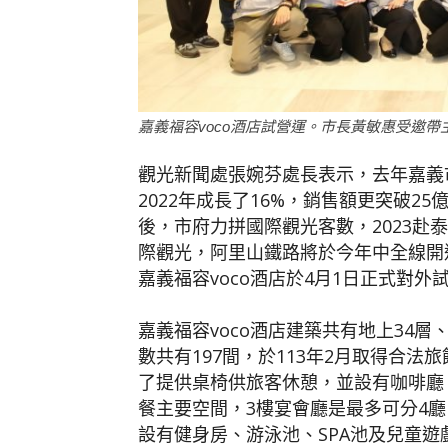
嘉義福容voco酒店試營運。市長黃敏惠受邀帶
觀光新聞處張婉芬處長表示，去年嘉義
2022年成長了16%，銷售額更突破
後，市府力拼國際觀光客數，2023赴
際觀光，阿里山鐵路將於今年中全線開
嘉義福容voco酒店於4月1日正式對
嘉義福容voco酒店建築共有地上34層
數共有197間，於113年2月取得合
了提供桌椅供旅客休憩，並設有咖啡廳，
餐主要空間，3樓宴會廳是最多可分4廳
設有健身房、游泳池、SPA池及兒童遊戲