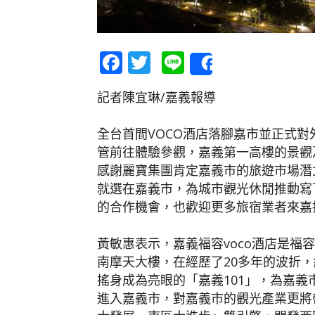
Facebook
Twitter
Line
Share
記者陳宜琳/嘉義報導
全台首間VOCO酒店落腳嘉市並正式
管前往體驗參觀，嘉義第一高樓的景觀
感謝麗寶集團肯定嘉義市的旅遊市場潛
就選在嘉義市，為城市觀光休閒推動寫下
的合作機會，也歡迎更多旅宿業者來嘉
黃敏惠表示，嘉義福容voco酒店是福
南摩天大樓，在經歷了20多年的波折
搖身成為亮眼的「嘉義101」，為嘉
進入嘉義市，對嘉義市的觀光產業更將