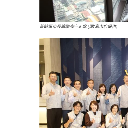
黃敏惠市長體驗高空走廊 (圖/嘉市府提供)