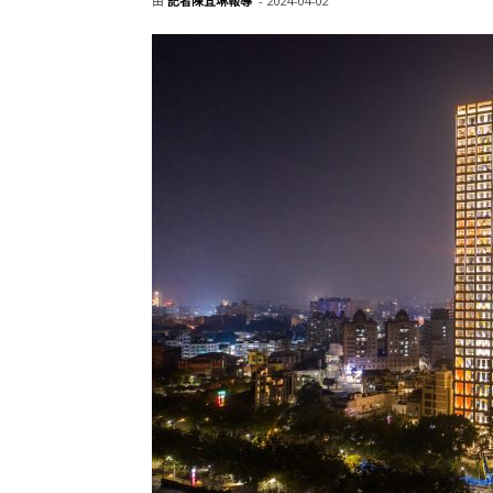
由
記者陳宜琳報導
-
2024-04-02