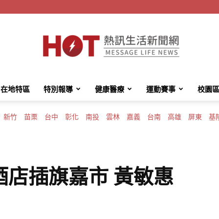
在地特區
特別報導
健康醫療
運動賽事
校園
HotMessage
新竹
苗栗
台中
彰化
南投
雲林
嘉義
台南
高雄
屏東
基
熱
酒店插旗嘉市 黃敏惠