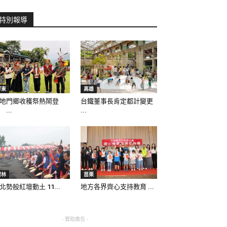
特別報導
屏東
高雄
地門鄉收穫祭熱鬧登
台鐵董事長肯定都計變更
 ...
...
雲林
苗栗
北勢股紅壇動土 11...
地方各界齊心支持教育 ...
- 贊助廣告 -