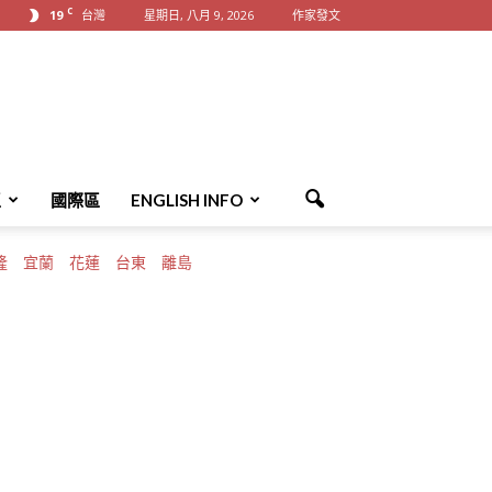
C
19
台灣
星期日, 八月 9, 2026
作家發文
區
國際區
ENGLISH INFO
隆
宜蘭
花蓮
台東
離島