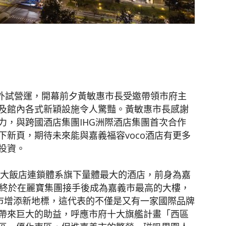
聞
對外試營運，開幕前夕黃敏惠市長受邀帶領市府主
網
及館內各式新穎設施令人驚豔。黃敏惠市長感謝
力，與跨國酒店集團IHG洲際酒店集團首次合作
新頁，期待未來能與嘉義福容voco酒店有更多
投資。
容大飯店連鎖體系旗下量體最大的酒店，前身為嘉
，終於在麗寶集團接手後成為嘉義市最高的大樓，
義市增添新地標，這代表的不僅是又有一家國際品牌
帶來巨大的助益，呼應市府十大旗艦計畫「西區