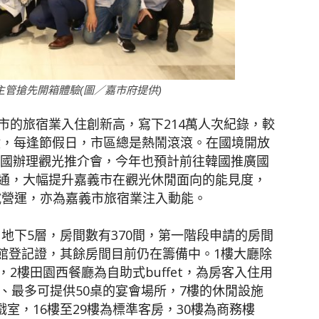
主管搶先開箱體驗(圖／嘉市府提供)
市的旅宿業入住創新高，寫下214萬人次紀錄，較
25億，每逢節假日，市區總是熱鬧滾滾。在國境開放
泰國辦理觀光推介會，今年也預計前往韓國推廣國
通，大幅提升嘉義市在觀光休閒面向的能見度，
外試營運，亦為嘉義市旅宿業注入動能。
、地下5層，房間數有370間，第一階段申請的房間
法旅館登記證，其餘房間目前仍在籌備中。1樓大廳除
2樓田園西餐廳為自助式buffet，為房客入住用
、最多可提供50桌的宴會場所，7樓的休閒設施
室，16樓至29樓為標準客房，30樓為商務樓