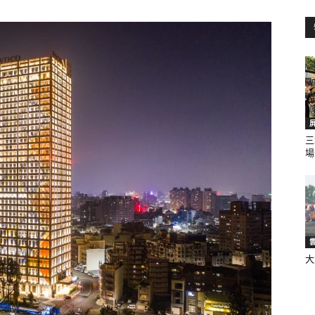
訊
生
三
場
活
大
新