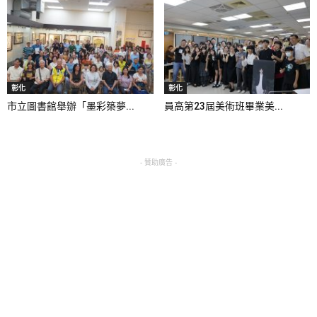
彰化
彰化
市立圖書館舉辦「墨彩築夢...
員高第23屆美術班畢業美...
- 贊助廣告 -