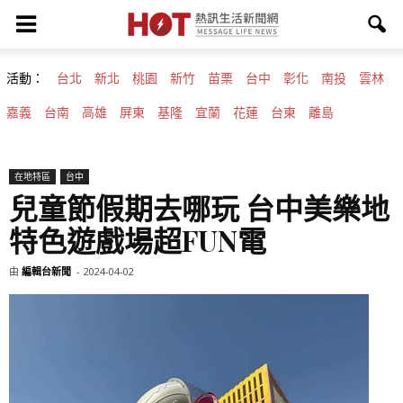
活動：
台北
新北
桃園
新竹
苗栗
台中
彰化
南投
雲林
嘉義
台南
高雄
屏東
基隆
宜蘭
花蓮
台東
離島
在地特區
台中
兒童節假期去哪玩 台中美樂地
特色遊戲場超FUN電
由
編輯台新聞
-
2024-04-02