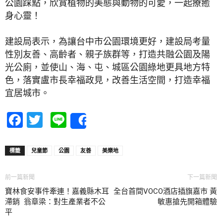
公園踩點，欣賞植物的美態與動物的可愛，一起療癒
身心靈！
建設局表示，為讓台中市公園環境更好，建設局考量
性別友善、高齡者、親子族群等，打造共融公園及陽
光公廁，並使山、海、屯、城區公園綠地更具地方特
色，落實盧市長幸福政見，改善生活空間，打造幸福
宜居城市。
Facebook
Twitter
Line
Share
標籤
兒童節
公園
友善
美樂地
前一篇新聞
下一篇新聞
寶林食安事件牽連！嘉義縣木耳
全台首間VOCO酒店插旗嘉市 黃
滯銷 翁章梁：對生產業者不公
敏惠搶先開箱體驗
平