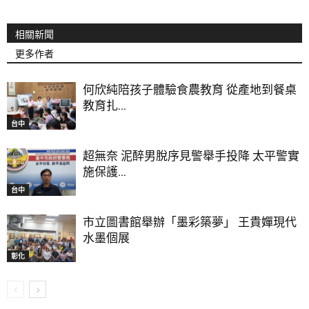
相關新聞
更多作者
何欣純陪孩子體驗食農教育 從產地到餐桌
教育扎...
台中
超無奈 泥醉男脫序見警舉手投降 太平警實
施保護...
台中
市立圖書館舉辦「墨彩築夢」 王貴嬋現代
水墨個展
彰化