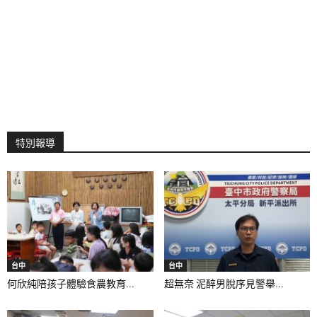
特別報導
台中
台中
何欣純陪孩子體驗食農教育...
超無奈 泥醉男脫序見警舉...