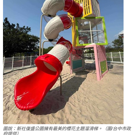
圖說：新社復盛公園擁有最美的櫻花主題溜滑梯。（圖/台中市政
府提供）