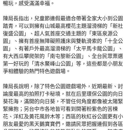
暢玩，感受滿滿幸福。
陳局長指出，兒童節連假最適合帶著全家大小到公園
踏青，可以到擁有山城最高櫻花主題溜滑梯的「新社
復盛公園」、超人氣首座交通主題的「東區泉源公
園」、擁有首座無障礙照護床與雙軌滑索的「十全公
園」、有著戶外最高溜滑梯的「太平馬卡龍公園」、
有大西瓜攀爬架的「南屯黎新公園」、全台民眾票選
第一好玩的「清水鰲峰山公園」等，這些都是小朋友
爭相體驗的熱門特色遊戲場。
陳局長說明，除了特色公園遊戲場外，近期最新、討
論度最高的拍照打卡秘境，就在后里環保公園的向日
葵花海，滿開的向日葵，不管任何角度都像被太陽緊
緊擁抱；另台中市各地皆可看到開著粉紫色的苦楝
花、洋紅及黃花風鈴木等；西區的秋紅谷公園更有小
朋友最愛的黑天鵝寶寶們，邀請民眾把握連假到各區