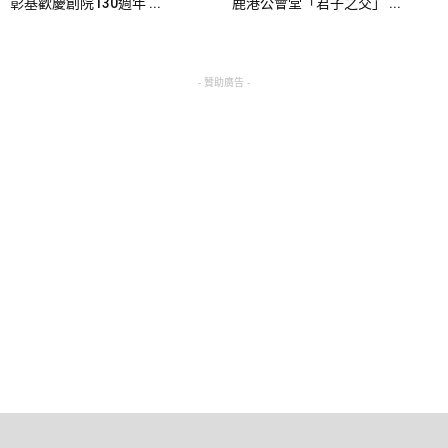
彰基歡慶創院130週年 ...
鹿港公會堂「君子之交」 ...
- 贊助廣告 -