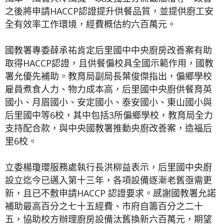
之後將申請HACCP認證提升供餐品質，並提供廚工安
全有效率工作環境，經費概估約六百萬元。
國教署專委薛承祐肯定后里國中中央廚房改善案有助
取得HACCP認證，且供餐偏校具全國示範作用，國教
署允優先補助。教育局副局長葉俊傑指出，偏鄉學校
雇員煮食人力、物力成本高，后里國中央廚供餐育英
國小、月眉國小、安定國小、泰安國小、東山國小與
后里國中等6校，其中包括3所偏鄉學校，教育局全力
支持配合款，與中央國教署推動央廚改善案，造福后
里6校。
立委楊瓊瓔服務處執行長洪柳益表示，后里國中央廚
設立迄今已邁入第十三年，各項設備逐漸老舊亟需更
新，且已不敷申請HACCP 認證要求。感謝國教署允諾
補助最高百分之七十五經費、市府自籌百分之二十
五，協助校方辦理廚房設備汰舊換新六百萬元，期望