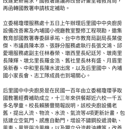
改建更新需求，國教署建議將改善計畫呈報教育局，
再函轉國教署申請核定補助。
立委楊瓊瓔服務處十五日上午辦理后里國中中央廚房
設備改善案及內埔國小視廳教室整修工程現勘，邀集
教育部國教署專委薛承祐、台中市教育局副局長葉俊
傑、市議員陳本添、張靜分服務處執行長張文鴻、邱
愛珊服務處副主任林春榮、墩西里長紀廷芳、墩南里
長陳輝、墩北里長羅金浩、舊社里長林有盛、月眉里
吳新春、中和里長陳水波出席，以及后里國中、內埔
國小家長會、志工隊成員也到場關心。
后里國中中央廚房是在民國一百年由立委楊瓊瓔爭取
國教署經費補助成立，十三年來供餐鄰近六校一千五
多名學童。校長賴勝豐簡報說明，該校央廚設備老
舊，提出人流、物流、水流、氣流等4項更新計畫，包
括建立空氣門、感應自動門，增設不鏽鋼投遞滑軌、
風車、風管與冷風機，以及獨立分流截油槽等，改善