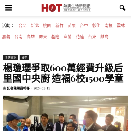
活動：
台北
新北
桃園
新竹
苗栗
台中
彰化
南投
雲林
嘉義
台南
高雄
屏東
基隆
宜蘭
花蓮
台東
離島
活動資訊
台中
楊瓊瓔爭取600萬經費升級后
里國中央廚 造福6校1500學童
由
記者陳榮昌報導
-
2024-03-15