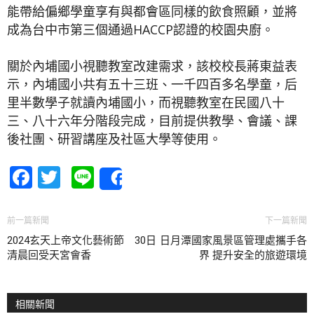
能帶給偏鄉學童享有與都會區同樣的飲食照顧，並將
成為台中市第三個通過HACCP認證的校園央廚。
關於內埔國小視聽教室改建需求，該校校長蔣東益表
示，內埔國小共有五十三班、一千四百多名學童，后
里半數學子就讀內埔國小，而視聽教室在民國八十
三、八十六年分階段完成，目前提供教學、會議、課
後社團、研習講座及社區大學等使用。
Facebook
Twitter
Line
Share
前一篇新聞
下一篇新聞
2024玄天上帝文化藝術節 30日
日月潭國家風景區管理處攜手各
清晨回受天宮會香
界 提升安全的旅遊環境
相關新聞