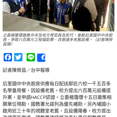
立委楊瓊瓔邀集中央及地方等官員及民代，會勘后里國中中央廚
房，爭取六百萬元工程福助費，改善諸多老舊設備。（記者陳榮
昌攝）
Facebook
Twitter
Line
Share
記者陳榮昌／台中報導
后里國中中央廚房供應每日配送鄰近六校一千五百多
名學童用餐，因設備老舊，校方提出六百萬元設備提
升案，並申請HACCP認證。立委楊瓊瓔十五日邀集相
關單位現勘，國教署允諾列為優先補助，另內埔國小
啟用近三十年的視聽室老舊，且設備陽春，校方提出