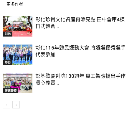
更多作者
彰化珍貴文化資產再添亮點 田中倉庫4棟
日式穀倉...
彰化
彰化115年縣民運動大會 將遴選優秀選手
代表參加...
彰化
彰基歡慶創院130週年 員工響應捐出手作
暖心義賣...
健康醫療