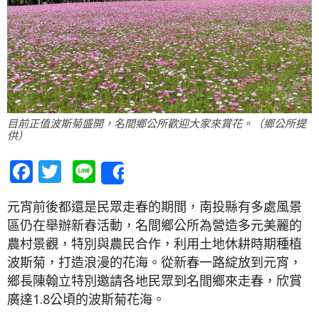
目前正值波斯菊盛開，名間鄉公所歡迎大家來賞花。（鄉公所提
供）
Facebook
Twitter
Line
Share
元宵前後都還是民眾走春的期間，南投縣有多處風景
區仍在舉辦新春活動，名間鄉公所為營造多元美麗的
農村景觀，特別與農民合作，利用土地休耕時期種植
波斯菊，打造浪漫的花海。從新春一路綻放到元宵，
鄉長陳翰立特別邀請各地民眾到名間鄉來走春，欣賞
廣達1.8公頃的波斯菊花海。