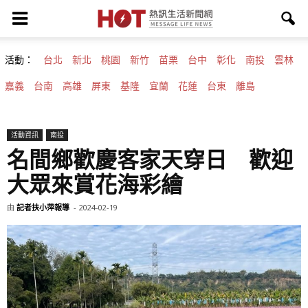
活動：
台北
新北
桃園
新竹
苗栗
台中
彰化
南投
雲林
嘉義
台南
高雄
屏東
基隆
宜蘭
花蓮
台東
離島
活動資訊
南投
名間鄉歡慶客家天穿日 歡迎
大眾來賞花海彩繪
由
記者扶小萍報導
-
2024-02-19