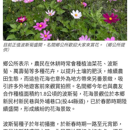
目前正值波斯菊盛開，名間鄉公所歡迎大家來賞花。（鄉公所提
供）
鄉公所表示，農民在休耕時常會種植油菜花、波斯
菊、萬壽菊等多種花卉，以提升土壤的肥沃，維續農
田生態，而這些花海也意外為地方帶來另番景緻，吸
引許多外地遊客前來觀賞拍照。名間鄉今年也與農友
合作種植面積約1.8公頃的波斯菊，花海景觀位於本鄉
新民村新民巷與外埔巷口(投44縣道)，已於春節時期陸
續盛開，形成繽紛的花海景致。
波斯菊種子於年初播撒，於新春時期一路至元宵節，