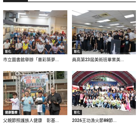
彰化
彰化
市立圖書館舉辦「墨彩築夢...
員高第23屆美術班畢業美...
健康醫療
彰化
父親節照護族人健康 彰基...
2026王功漁火節88節...