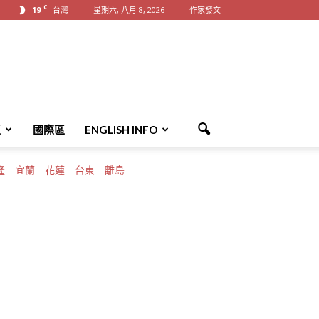
C
19
台灣
星期六, 八月 8, 2026
作家發文
區
國際區
ENGLISH INFO
隆
宜蘭
花蓮
台東
離島