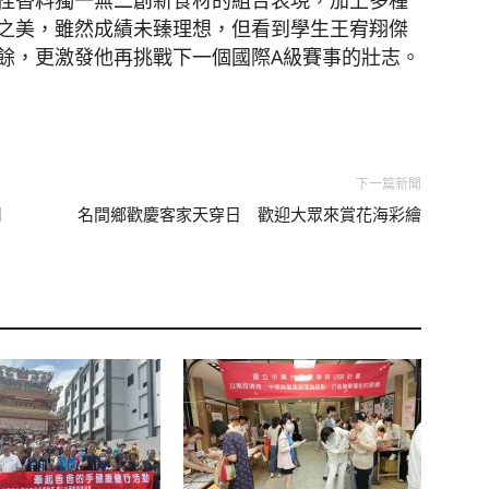
桂香料獨一無二創新食材的組合表現，加上多種
之美，雖然成績未臻理想，但看到學生王宥翔傑
餘，更激發他再挑戰下一個國際A級賽事的壯志。
下一篇新聞
月
名間鄉歡慶客家天穿日 歡迎大眾來賞花海彩繪