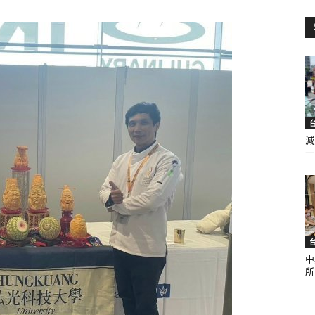
訊
生
滅
一.
活
中
所.
新