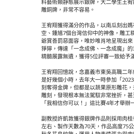
料藝術類靜態展示銀牌，大二學生王宥
雕銅牌，非常不容易。
王宥翔獲得滿分的作品，以南瓜刻出媽
空、鍾馗7個台灣信仰中的神像，雕工
爺賞善罰惡面容，唯妙唯肖地呈現出來
猙獰，傳達「一念成佛、一念成魔」的
精髓展露無遺，獲得5位評審一致給予
王宥翔回憶說，念嘉義市東吳高職二年
是好幾個小時，去年大一時參加「202
刻奪得金牌，但都是以蔬果原形雕花，去
雕刻，發現根本無法駕馭非常挫折，甚
「我相信你可以！」這比賽4年才舉辦
副教授許凱敦獲得銀牌作品則採用肉桂
左右、製作天數為70天，作品高度75