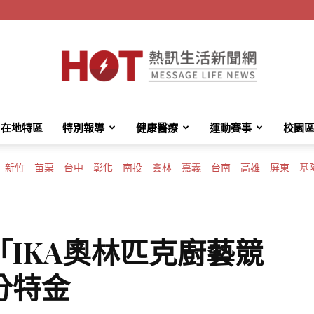
在地特區
特別報導
健康醫療
運動賽事
校園
HotMessage
新竹
苗栗
台中
彰化
南投
雲林
嘉義
台南
高雄
屏東
基
熱
IKA奧林匹克廚藝競
分特金