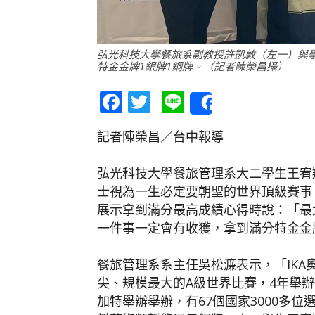
弘光科技大學餐旅系副教授許凱敦（左一）與學生
特金金牌1銀牌1銅牌。（記者陳榮昌攝）
Facebook
Twitter
Line
Share
記者陳榮昌／台中報導
弘光科技大學餐旅管理系大二學生王宥
士視為一生必定要朝聖的世界頂級賽事「2
展示拿到滿分最高成績心得時說：「最
一件事一定會有收獲，拿到滿分特金金
餐旅管理系系主任吳松濂表示，「IK
尖、規模最大的A級世界比賽，4年舉辦
加特舉辦舉辦，有67個國家3000多