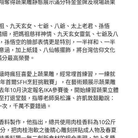
翔奪得蔬果雕靜態展示滿分特金金牌及現場蔬果
祖、九天玄女、七爺、八爺、太上老君、孫悟
精細，把媽祖慈祥神情、九天玄女靈氣、七爺及八
，孫悟空的臉部表情更是特別，一半祥和、一半
意涵，加上紙錢、八仙帳擺飾，將台灣信仰文化
滿分最高榮譽。
級時瘋狂喜愛上蔬果雕，經常埋首練習，一練就
3年首爾SFH烹飪挑戰賽」，在藝術類展示蔬果雕
年10月決定報名IKA參賽後，開始練習蔬果立體
至打退堂鼓，指導老師吳松濂、許凱敦鼓勵說：
一次，千萬不要錯過。
香料製作，他指出，總共使用肉桂香料為10公斤
公分，把肉桂泡軟之後精心雕刻拼貼成人物及春夏