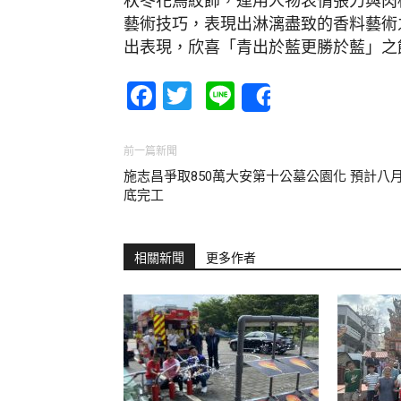
秋冬花鳥紋飾，運用人物表情張力與肉
藝術技巧，表現出淋漓盡致的香料藝術
出表現，欣喜「青出於藍更勝於藍」之
Facebook
Twitter
Line
Share
前一篇新聞
施志昌爭取850萬大安第十公墓公園化 預計八
底完工
相關新聞
更多作者