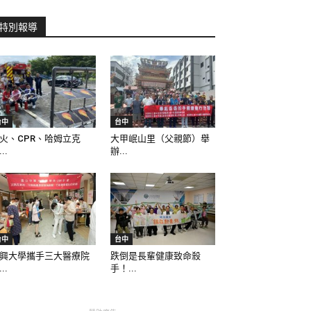
特別報導
台中
台中
火、CPR、哈姆立克
大甲岷山里（父親節）舉
..
辦...
台中
台中
興大學攜手三大醫療院
跌倒是長輩健康致命殺
..
手！...