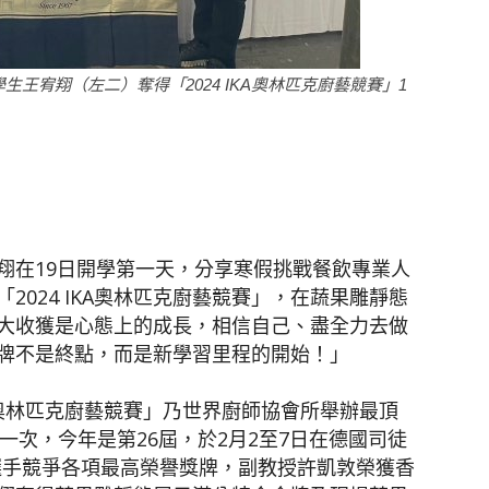
聞
王宥翔（左二）奪得「2024 IKA奧林匹克廚藝競賽」1
網
翔在19日開學第一天，分享寒假挑戰餐飲專業人
024 IKA奧林匹克廚藝競賽」，在蔬果雕靜態
大收獲是心態上的成長，相信自己、盡全力去做
牌不是終點，而是新學習里程的開始！」
A奧林匹克廚藝競賽」乃世界廚師協會所舉辦最頂
一次，今年是第26屆，於2月2至7日在德國司徒
位選手競爭各項最高榮譽獎牌，副教授許凱敦榮獲香