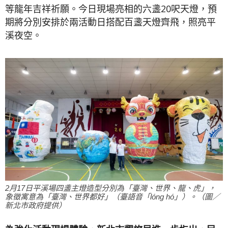
等龍年吉祥祈願。今日現場亮相的六盞20呎天燈，預
期將分別安排於兩活動日搭配百盞天燈齊飛，照亮平
溪夜空。
2月17日平溪場四盞主燈造型分別為「臺灣、世界、龍、虎」，
象徵寓意為「臺灣、世界都好」（臺語音「lóng hó」）。（圖／
新北市政府提供）