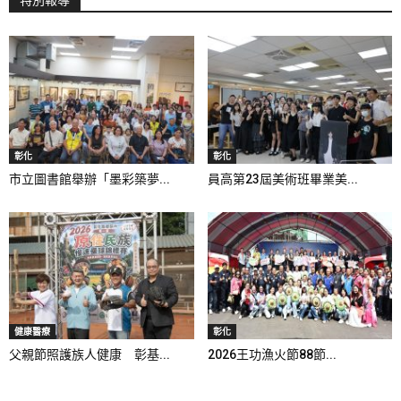
特別報導
彰化
彰化
市立圖書館舉辦「墨彩築夢...
員高第23屆美術班畢業美...
健康醫療
彰化
父親節照護族人健康 彰基...
2026王功漁火節88節...