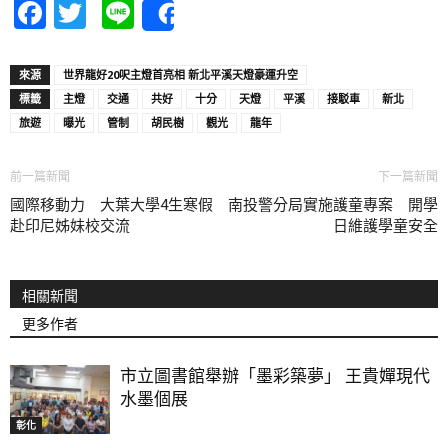
Facebook
Twitter
Line
Share
來源
世界龍好20呎主燈首亮相 新北平溪天燈豪運升空
標籤
主燈
交通
共好
十分
天燈
平溪
接駁車
新北
旅遊
曝光
管制
胡民樹
觀光
龍年
前一篇新聞
下一篇新聞
國際移動力 大葉大學4生寒假
南投警分局實施護童專案 開學
赴印尼姊妹校交流
日維護學童安全
相關新聞
更多作者
市立圖書館舉辦「墨彩築夢」 王貴嬋現代
水墨個展
彰化