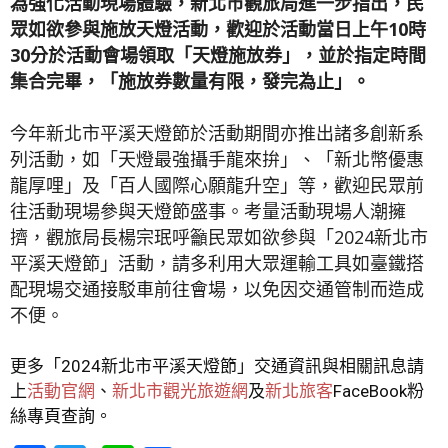
為強化活動現場體驗，新北市觀旅局進一步指出，民
眾如欲參與施放天燈活動，歡迎於活動當日上午10時
30分於活動會場領取「天燈施放券」，並於指定時間
集合完畢，「施放券數量有限，發完為止」。
今年新北市平溪天燈節於活動期間亦推出諸多創新系
列活動，如「天燈最強攝手龍來拚」、「新北幣優惠
龍厚哩」及「百人國際心願龍升空」等，歡迎民眾前
往活動現場參與天燈節盛事。考量活動現場人潮擁
擠，觀旅局長楊宗珉呼籲民眾如欲參與「2024新北市
平溪天燈節」活動，請多利用大眾運輸工具如臺鐵搭
配現場交通接駁車前往會場，以免因交通管制而造成
不便。
更多「
2024
新北市平溪天燈節」交通資訊與相關訊息請
上
活動官網
、
新北市觀光旅遊網
及
新北旅客
FaceBook
粉
絲專頁
查詢。