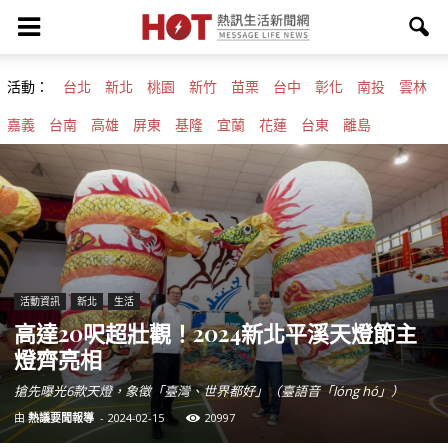
活動：
台北
新北
桃園
新竹
苗栗
台中
彰化
南投
雲林
嘉義
台南
高雄
屏東
基隆
宜蘭
花蓮
台東
離島
活動資訊
新北
生活
高達20呎超壯觀！2024新北平溪天燈節主
燈齊亮相
搶先曝光6款天燈，象徵「臺灣、世界都好」（臺語音「lóng hó」）
由
熱議要聞報導
-
2024-02-15
20997