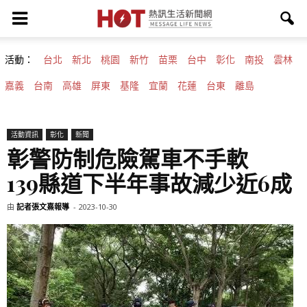
活動：
台北
新北
桃園
新竹
苗栗
台中
彰化
南投
雲林
嘉義
台南
高雄
屏東
基隆
宜蘭
花蓮
台東
離島
活動資訊
彰化
新聞
彰警防制危險駕車不手軟
139縣道下半年事故減少近6成
由
記者張文熹報導
-
2023-10-30