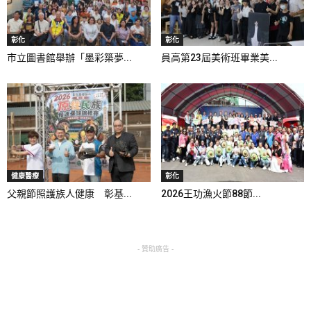
彰化
彰化
市立圖書館舉辦「墨彩築夢...
員高第23屆美術班畢業美...
健康醫療
彰化
父親節照護族人健康 彰基...
2026王功漁火節88節...
- 贊助廣告 -