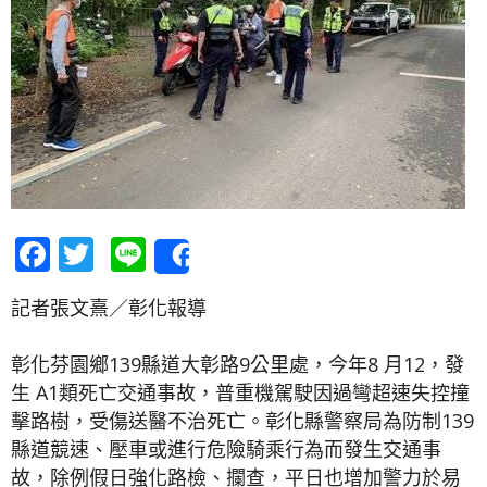
Facebook
Twitter
Line
Share
記者張文熹／彰化報導
彰化芬園鄉139縣道大彰路9公里處，今年8 月12，發
生 A1類死亡交通事故，普重機駕駛因過彎超速失控撞
擊路樹，受傷送醫不治死亡。彰化縣警察局為防制139
縣道競速、壓車或進行危險騎乘行為而發生交通事
故，除例假日強化路檢、攔查，平日也增加警力於易