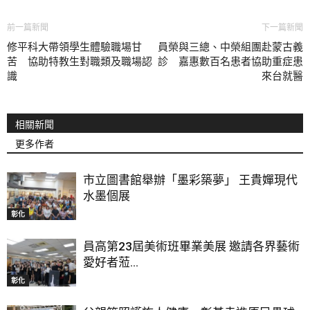
前一篇新聞
下一篇新聞
修平科大帶領學生體驗職場甘
員榮與三總、中榮組團赴蒙古義
苦 協助特教生對職類及職場認
診 嘉惠數百名患者協助重症患
識
來台就醫
相關新聞
更多作者
市立圖書館舉辦「墨彩築夢」 王貴嬋現代
水墨個展
彰化
員高第23屆美術班畢業美展 邀請各界藝術
愛好者蒞...
彰化