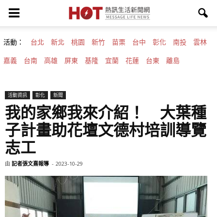
活動：
台北
新北
桃園
新竹
苗栗
台中
彰化
南投
雲林
嘉義
台南
高雄
屏東
基隆
宜蘭
花蓮
台東
離島
活動資訊
彰化
新聞
我的家鄉我來介紹！ 大葉種
子計畫助花壇文德村培訓導覽
志工
由
記者張文熹報導
-
2023-10-29