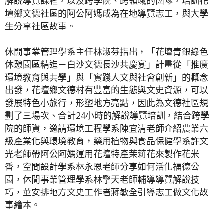
解說導覽課程，以及跨學院、跨領域的團隊，培訓花
壇鄉文德社區的阿公阿媽成為在地導覽志工，與大學
生分享社區故事。
休閒事業管理學系主任林淑芬指出，「花壇青銀綠色
休憩園區精進－白沙文德長沙共慶宴」計畫從「推廣
環境教育與共學」與「實踐人文與社會創新」的概念
出發，花壇鄉文德村有豐富的生態與文史資源，可以
發展特色小旅行，形塑地方亮點，因此為文德社區規
劃了三場次、合計24小時的解說導覽培訓，結合跨學
院的師資，邀請環境工程學系陳宜清老師介紹農業六
級產業化與環境教育，藥用植物與食品保健學系許文
光老師帶阿公阿媽運用花壇特產茉莉花來製作花米
香，空間設計學系林永恩老師分享如何活化福德公
園，休閒事業管理學系林擎天老師輔導導覽解說技
巧，並安排地方文史工作者蔣敏全引導志工做文化故
事繪本。