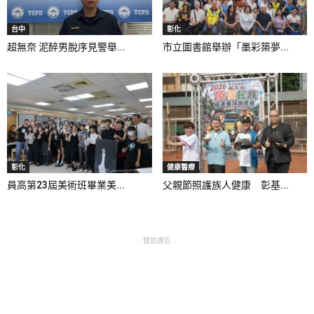
台中
彰化
超無奈 泥醉男脫序見警舉...
市立圖書館舉辦「墨彩築夢...
彰化
健康醫療
員高第23屆美術班畢業美...
父親節照護族人健康 彰基...
- 贊助廣告 -