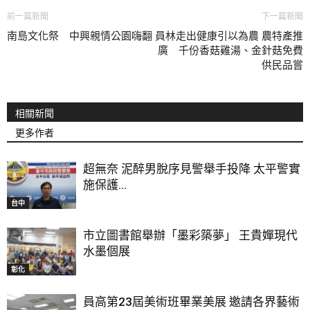
前一篇新聞
下一篇新聞
南島文化祭 中興親情公園嗨翻
員林走出健康引以為農 農特產推
廣 千份香菇雞湯、金針菇免費
供民品嘗
相關新聞
更多作者
超無奈 泥醉男脫序見警舉手投降 太平警實
施保護...
台中
市立圖書館舉辦「墨彩築夢」 王貴嬋現代
水墨個展
彰化
員高第23屆美術班畢業美展 邀請各界藝術