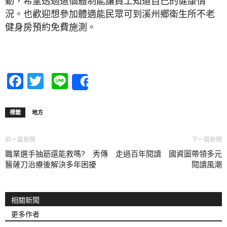
動，希望透過這個體制能讓員工知道自己的健康情
況。也歡迎想參加體適能民眾可到溪州鄉衛生所不老
健身房預約免費施測。
Facebook
Twitter
Line
Share
標籤
地方
前一篇新聞
下一篇新聞
職業選手抽筋還能救嗎? 秀傳
走過百年閱讀 國資圖帶領多元
醫薩刀治療後解決多年困擾
閱讀風潮
相關新聞
更多作者