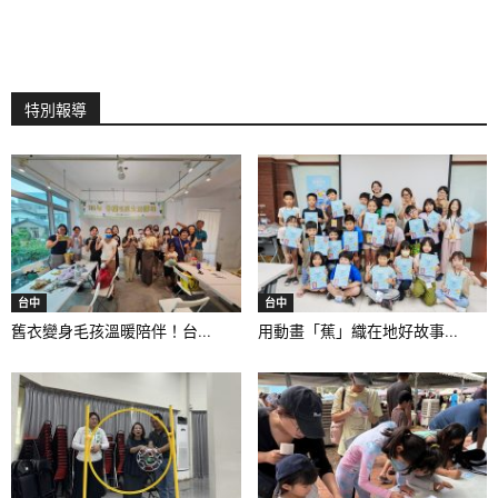
特別報導
台中
台中
舊衣變身毛孩溫暖陪伴！台...
用動畫「蕉」織在地好故事...