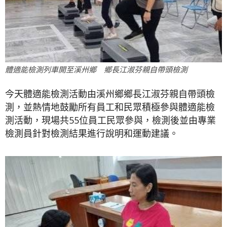
體適能檢測列車開至溪州鄉 鄉長江淑芬親自帶頭檢測
今天體適能檢測活動由溪州鄉鄉長江淑芬親自帶頭檢
測，並熱情地鼓勵所有員工和民眾積極參與體適能檢
測活動，現場共55位員工民眾參與，檢測後並由專業
檢測員針對檢測結果進行說明和運動建議。