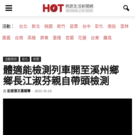
活動：
台北
新北
桃園
新竹
苗栗
台中
彰化
南投
雲林
嘉義
台南
高雄
屏東
基隆
宜蘭
花蓮
台東
離島
活動資訊
彰化
新聞
體適能檢測列車開至溪州鄉
鄉長江淑芬親自帶頭檢測
由
記者張文熹報導
-
2023-10-26