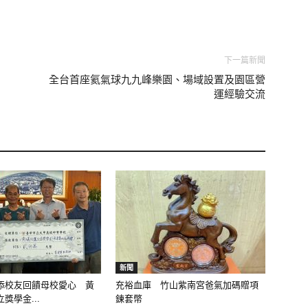
下一篇新聞
全台首座氦氣球九九峰樂園、場域設置及園區營
運經驗交流
新聞
添校友回饋母校愛心 黃
充裕血庫 竹山紫南宮爸氣加碼贈項
獎學金...
鍊套幣