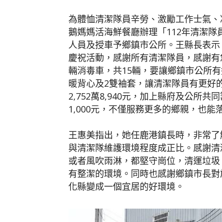
為體恤清潔隊員辛勞、激勵工作士氣、
鵝媽媽活海鮮餐廳辦理「112年清潔隊
人員及授車予鄉鎮市公所。王縣長表示，
慶祝活動，感謝所有清潔隊員，感謝有您
輛消毒車，共15輛，要讓鄉鎮市公所
暖背心及2雙袖套，讓清潔隊員有更好
2,752萬8,940元，加上縣府及公所共同籌
1,000元，不僅服務更多的鄉親，也
王惠美指出，她任鹿港鎮長時，非常了
與清潔隊維護環境程度成正比。感謝清
或者風吹雨淋，都堅守崗位，清運垃圾
有整潔的環境。同時也感謝鄉鎮市長對
化縣變成一個宜居的好環境。