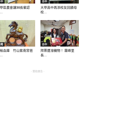
台中
台中
甲區農會讓30長輩認
大甲高中再添校友回饋母
..
校...
新聞
台中
裕血庫 竹山紫南宮爸
拜票遭潑穢物！ 霧峰里
..
長...
- 贊助廣告 -