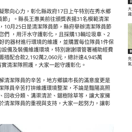
大
凝聚向心力，彰化縣政府17日上午特別在秀水鄉
識.
員節」。縣長王惠美前往頒獎表揚31名模範清潔
聞
10月25日是清潔隊員節，縣府舉辦清潔隊員節
們 ，用汗水守護彰化，且採購13輛垃圾車、2
有好的器材進行環境的維護，並購置每位隊員1件保
的設備及裝備維護環境，特別謝謝環管署補助經費
措配合款2,192萬2,060元，總計達4,945萬
充
網
能落實清潔隊照護，大家一起守護彰化。
氣.
解清潔隊員的辛苦，地方鄉鎮市長的滿意度更是
潔隊員辛苦打拚維護環境整潔，不論是豔陽高照
、回收分類、溝渠清淤、鋸樹除草等，讓大家擁
於清潔隊員的重視與支持，大家一起努力，讓彰