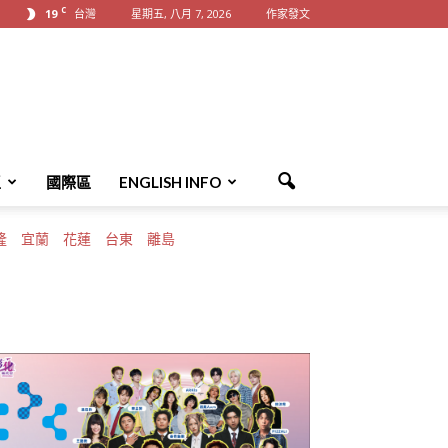
C
19
台灣
星期五, 八月 7, 2026
作家發文
區
國際區
ENGLISH INFO
隆
宜蘭
花蓮
台東
離島