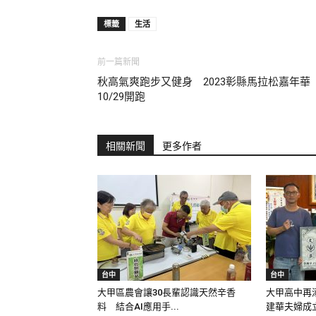
標籤
生活
前一篇新聞
秋高氣爽跑步又健身 2023彰縣馬拉松嘉年華
10/29開跑
相關新聞
更多作者
台中
台中
大甲區農會讓30長輩認識天然辛香
大甲高中再
料 結合AI應用手...
建華夫婦成立