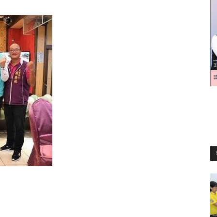
訊
生
活
新