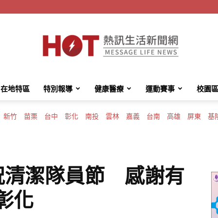
在地特區
特別報導
健康醫療
運動賽事
校園
HotMessage
新竹
苗栗
台中
彰化
南投
雲林
嘉義
台南
高雄
屏東
基
熱
祝清潔隊員節 感謝有
彰化