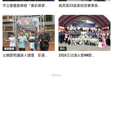
市立圖書館舉辦「墨彩築夢...
員高第23屆美術班畢業美...
健康醫療
彰化
父親節照護族人健康 彰基...
2026王功漁火節88節...
- 贊助廣告 -