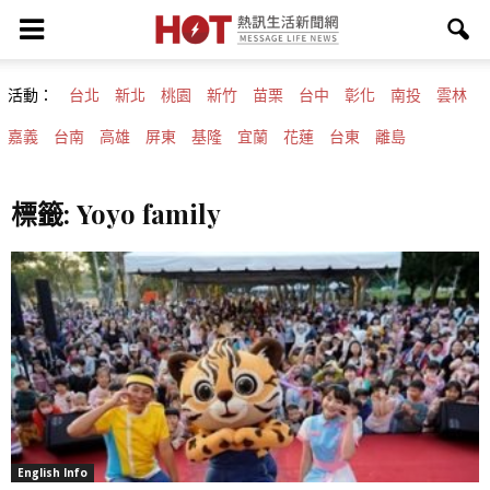
活動：
台北
新北
桃園
新竹
苗栗
台中
彰化
南投
雲林
嘉義
台南
高雄
屏東
基隆
宜蘭
花蓮
台東
離島
標籤: Yoyo family
English Info