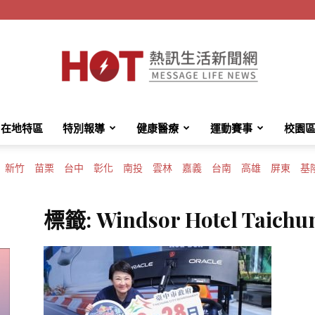
在地特區
特別報導
健康醫療
運動賽事
校園
HotMessage
新竹
苗栗
台中
彰化
南投
雲林
嘉義
台南
高雄
屏東
基
標籤: Windsor Hotel Taichu
熱