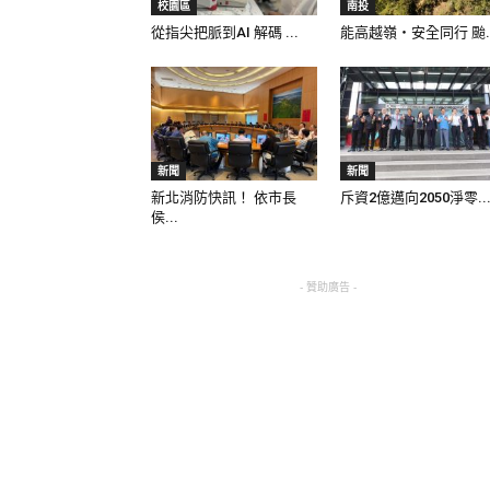
校園區
南投
從指尖把脈到AI 解碼 ...
能高越嶺‧安全同行 颱..
新聞
新聞
新北消防快訊！ 依市長
斥資2億邁向2050淨零..
侯...
- 贊助廣告 -