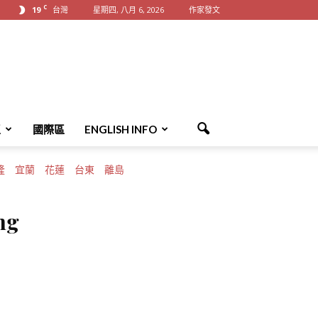
C
19
台灣
星期四, 八月 6, 2026
作家發文
區
國際區
ENGLISH INFO
隆
宜蘭
花蓮
台東
離島
ng