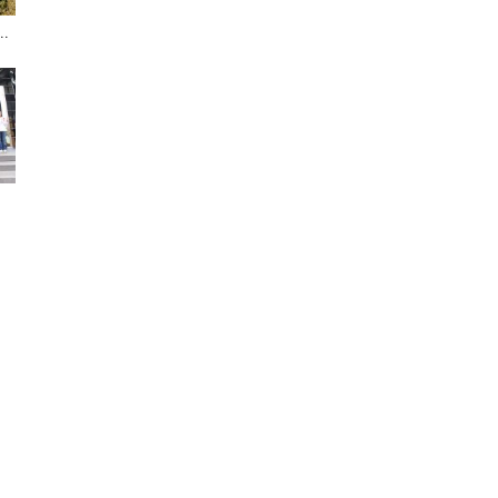
.
聞
.
網