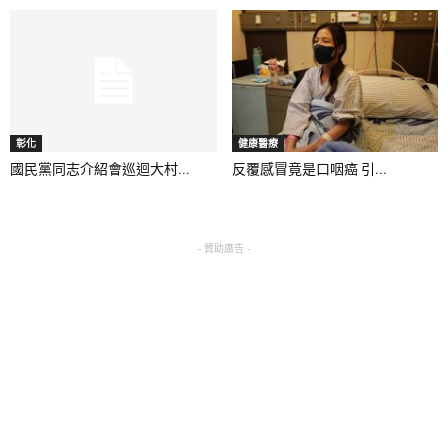
彰化
健康醫療
國民黨同志介紹會巡迴大村...
反覆感冒竟是口咽癌 引...
- 贊助廣告 -