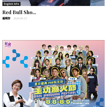
English Info
Red Bull Sho...
編輯部
-
2024-09-27