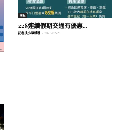
訊
南投
228連續假期交通有優惠...
記者扶小萍報導
-
2025-02-20
生
活
新