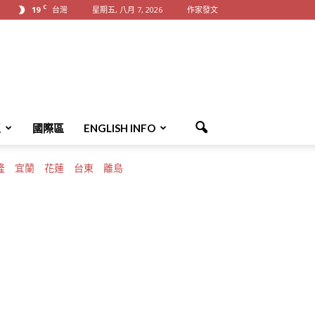
C
19
台灣
星期五, 八月 7, 2026
作家發文
區
國際區
ENGLISH INFO
隆
宜蘭
花蓮
台東
離島