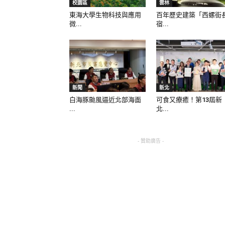
校園區
雲林
東海大學生物科技與應用
百年歷史建築「西螺街
微...
宿...
新聞
新北
白海豚颱風逼近北部海面
可食又療癒！第13屆新
...
北...
- 贊助廣告 -