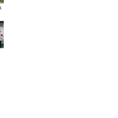
長
聞
網