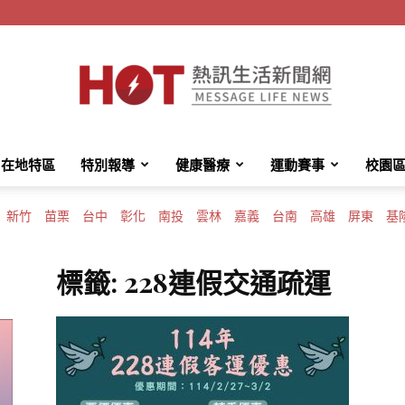
在地特區
特別報導
健康醫療
運動賽事
校園
HotMessage
新竹
苗栗
台中
彰化
南投
雲林
嘉義
台南
高雄
屏東
基
標籤: 228連假交通疏運
熱