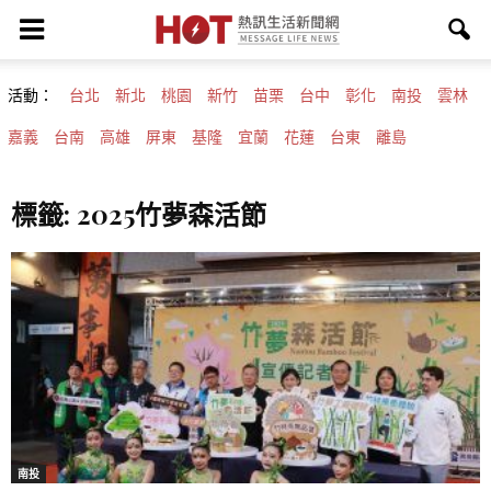
活動：
台北
新北
桃園
新竹
苗栗
台中
彰化
南投
雲林
嘉義
台南
高雄
屏東
基隆
宜蘭
花蓮
台東
離島
標籤: 2025竹夢森活節
南投