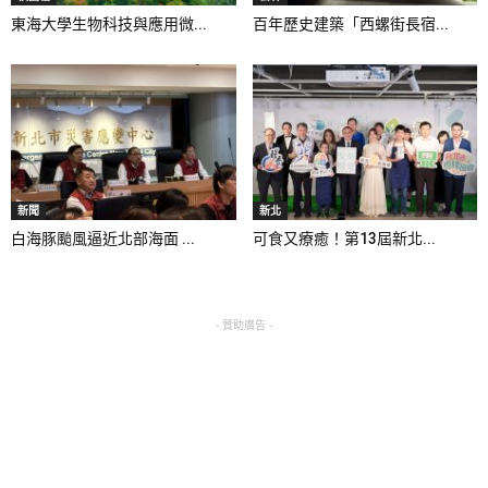
東海大學生物科技與應用微...
百年歷史建築「西螺街長宿...
新聞
新北
白海豚颱風逼近北部海面 ...
可食又療癒！第13屆新北...
- 贊助廣告 -