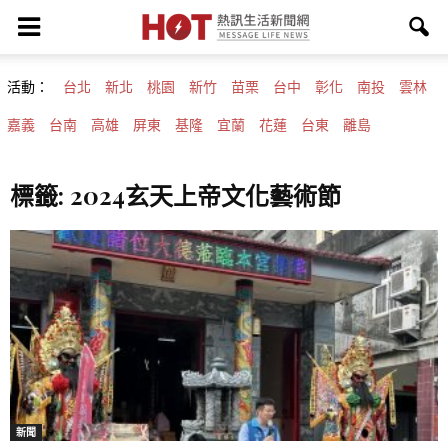
活動：
台北
新北
桃園
新竹
苗栗
台中
彰化
南投
雲林
嘉義
台南
高雄
屏東
基隆
宜蘭
花蓮
台東
離島
標籤: 2024玄天上帝文化藝術節
新聞