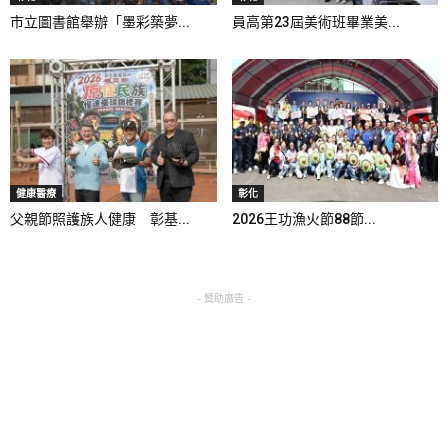
市立圖書館舉辦「墨彩築夢...
員高第23屆美術班畢業美...
健康醫療
彰化
父親節照護族人健康 彰基...
2026王功漁火節88節...
- 贊助廣告 -