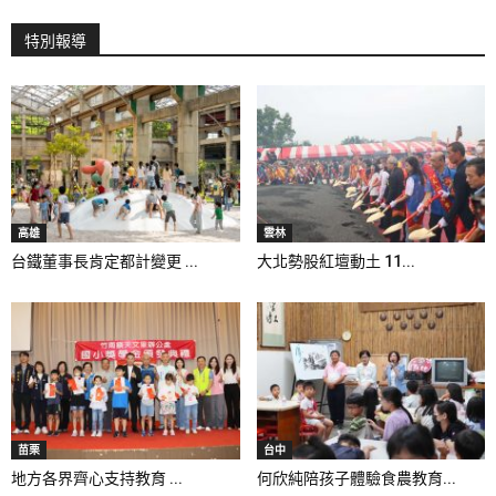
特別報導
高雄
雲林
台鐵董事長肯定都計變更 ...
大北勢股紅壇動土 11...
苗栗
台中
地方各界齊心支持教育 ...
何欣純陪孩子體驗食農教育...