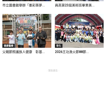
市立圖書館舉辦「墨彩築夢...
員高第23屆美術班畢業美...
健康醫療
彰化
父親節照護族人健康 彰基...
2026王功漁火節88節...
- 贊助廣告 -