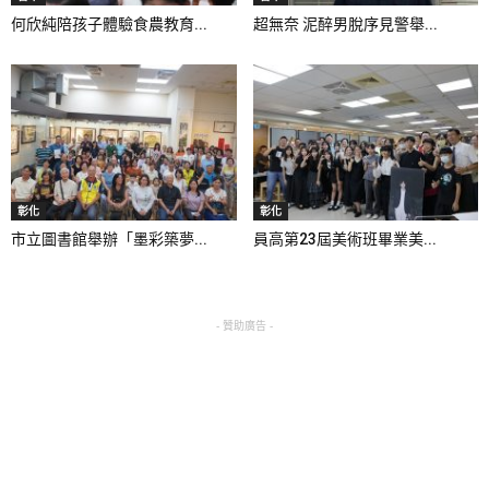
何欣純陪孩子體驗食農教育...
超無奈 泥醉男脫序見警舉...
彰化
彰化
市立圖書館舉辦「墨彩築夢...
員高第23屆美術班畢業美...
- 贊助廣告 -