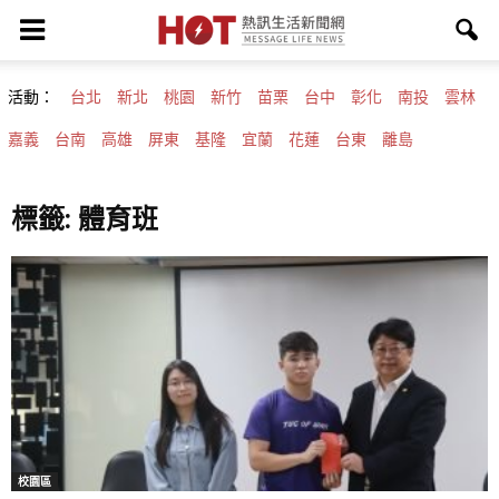
活動：
台北
新北
桃園
新竹
苗栗
台中
彰化
南投
雲林
嘉義
台南
高雄
屏東
基隆
宜蘭
花蓮
台東
離島
標籤: 體育班
校園區