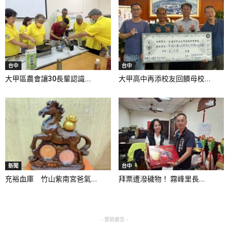
台中
台中
大甲區農會讓30長輩認識...
大甲高中再添校友回饋母校...
新聞
台中
充裕血庫 竹山紫南宮爸氣...
拜票遭潑穢物！ 霧峰里長...
- 贊助廣告 -